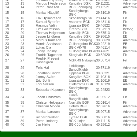
13
13
Marcus I Andersson
Kungälvs BGK
29,112
21
Adventur
14
14
Peter Fransson
BGK Jönköping
29,135
21
Adventur
Sundbybergs
15
15
Mattias Hägglöf
29,310
19
Filt
BGK
16
16
Erik Hjalmarsson
Skönsbergs SK
29,414
16
Filt
17
17
Samuel Byström
Asarums BGK
29,431
16
Filt
18
18
Rasmus Vallin
Uppsala BGK
29,468
22
Filt
19
19
Tim Gustafsson
Örebro BGK
29,579
19
Betong
20
20
Thomas Helgesson
Norrtälje BGK
29,675
13
Filt
21
22
Jesper Lindberg
Kungälvs BGK
29,986
15
EB
22
21
Marcus Karlsson
BGK Jönköping
30,086
20
Adventur
23
23
Henrik Arvidsson
Gullbergsbro BGK
30,222
19
EB
24
25
Lukas Oja
BGK VK-78
30,461
14
Filt
25
24
Jonny Jänsby
Gullbergsbro BGK
30,476
21
Adventur
26
26
Fredrik Tagesson
Skoghalls BGK
30,529
20
Filt
Fredrik Present
27
27
MGK 49 Nyköping
30,587
14
Filt
Hasselgren
Linköpings
28
29
Felix Hall
30,671
19
Adventur
Bangolfklubb
29
28
Jonathan Lindoff
Uppsala BGK
30,802
21
Adventur
30
30
Jimmy Svärd
Kungälvs BGK
31,103
18
Adventur
31
31
Eric Bohlin
Uppsala BGK
31,106
19
EB
32
32
Toni Nilsson
Olofströms BGK
31,181
20
Adventur
Sundbybergs
33
33
Sebastian Koponen
31,248
23
EB
BGK
Umeå
34
34
Jacob Lindström
31,955
12
Filt
Bangolfklubb
35
35
Christer Helgesson
Norrtälje BGK
32,016
14
Filt
36
36
Christian Modén
Hofors BGK
32,876
16
Adventur
Sundbybergs
37
37
Mattias Larsson
35,907
15
Adventur
BGK
38
38
Richard Widner
Tyresö BGK
36,360
16
Adventur
39
39
Peter Lindberg
BGK Linjen
39,111
15
Adventur
40
40
Jim Hjelte
BGK Jönköping
40,286
12
Adventur