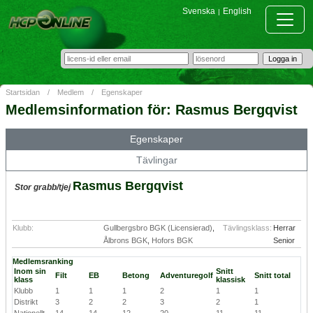
Svenska
English
|
Startsidan
/
Medlem
/
Egenskaper
Medlemsinformation för: Rasmus Bergqvist
Egenskaper
Tävlingar
Rasmus Bergqvist
Stor grabb/tjej
Klubb:
Gullbergsbro BGK (Licensierad)
,
Tävlingsklass:
Herrar
Ålbrons BGK
,
Hofors BGK
Senior
Medlemsranking
Inom sin
Snitt
Filt
EB
Betong
Adventuregolf
Snitt total
klass
klassisk
Klubb
1
1
1
2
1
1
Distrikt
3
2
2
3
2
1
Nationellt
14
14
12
20
11
11