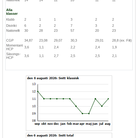
Alla
klasser
Klubb
2
1
1
3
2
2
Distrikt
6
2
2
7
3
2
Nationellt
30
28
23
57
20
23
CGP
34,87
23,08
29,07
30,3
29,01
28,8
(ex. Filt)
Momentant
3,6
1,1
2,4
2,2
2,4
1,9
HCP
Säsongs-
3,6
1,1
2,7
2,5
2,5
2,1
HCP