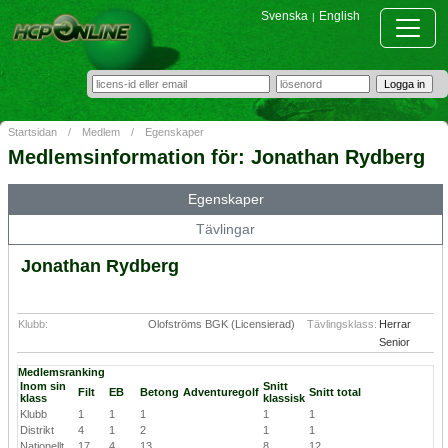
Svenska
English
|
Startsidan
/
Medlem
/
Egenskaper
Medlemsinformation för: Jonathan Rydberg
Egenskaper
Tävlingar
Jonathan Rydberg
Klubb:
Olofströms BGK (Licensierad)
Tävlingsklass:
Herrar
Senior
Medlemsranking
Inom sin
Snitt
Filt
EB
Betong
Adventuregolf
Snitt total
klass
klassisk
Klubb
1
1
1
1
1
Distrikt
4
1
2
1
1
Nationellt
17
4
13
8
12