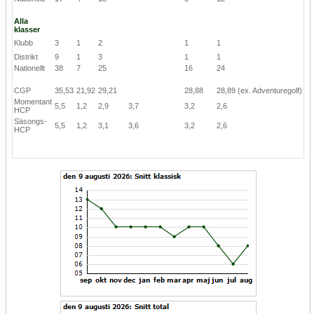
Alla
klasser
Klubb
3
1
2
1
1
Distrikt
9
1
3
1
1
Nationellt
38
7
25
16
24
CGP
35,53
21,92
29,21
28,88
28,89
(ex. Adventuregolf)
Momentant
5,5
1,2
2,9
3,7
3,2
2,6
HCP
Säsongs-
5,5
1,2
3,1
3,6
3,2
2,6
HCP