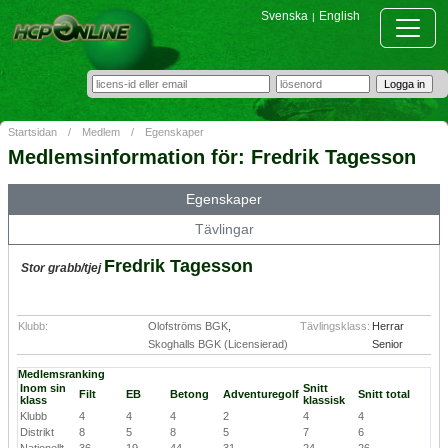
Svenska
English
|
Startsidan
/
Medlem
/
Egenskaper
Medlemsinformation för: Fredrik Tagesson
Egenskaper
Tävlingar
Fredrik Tagesson
Stor grabb/tjej
Klubb:
Olofströms BGK
,
Tävlingsklass:
Herrar
Skoghalls BGK (Licensierad)
Senior
Medlemsranking
Inom sin
Snitt
Filt
EB
Betong
Adventuregolf
Snitt total
klass
klassisk
Klubb
4
4
4
2
4
4
Distrikt
8
5
8
5
7
6
Nationellt
36
19
44
31
24
26