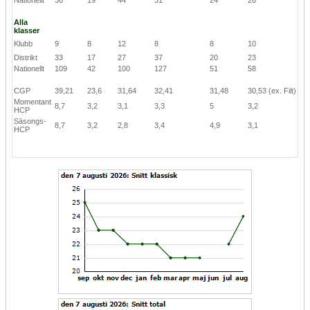
Alla
klasser
Klubb
9
8
12
8
8
10
Distrikt
33
17
27
37
20
23
Nationellt
109
42
100
127
51
58
CGP
39,21
23,6
31,64
32,41
31,48
30,53
(ex. Filt)
Momentant
8,7
3,2
3,1
3,3
5
3,2
HCP
Säsongs-
8,7
3,2
2,8
3,4
4,9
3,1
HCP