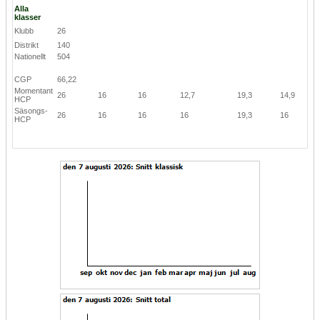
Alla
klasser
Klubb
26
Distrikt
140
Nationellt
504
CGP
66,22
Momentant
26
16
16
12,7
19,3
14,9
HCP
Säsongs-
26
16
16
16
19,3
16
HCP