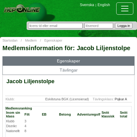
Svenska
English
|
Startsidan
/
Medlem
/
Egenskaper
Medlemsinformation för: Jacob Liljenstolpe
Egenskaper
Tävlingar
Jacob Liljenstolpe
Klubb:
Eskilstuna BGK (Licensierad)
Tävlingsklass:
Pojkar A
Medlemsranking
Inom sin
Snitt
Snitt
Filt
EB
Betong
Adventuregolf
klass
klassisk
total
Klubb
3
Distrikt
4
Nationellt
8