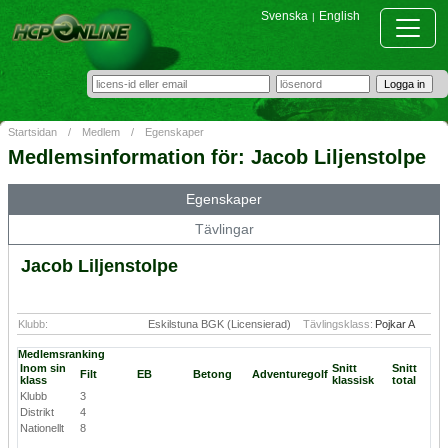
Svenska
English
|
Startsidan
/
Medlem
/
Egenskaper
Medlemsinformation för: Jacob Liljenstolpe
Egenskaper
Tävlingar
Jacob Liljenstolpe
Klubb:
Eskilstuna BGK (Licensierad)
Tävlingsklass:
Pojkar A
Medlemsranking
Inom sin
Snitt
Snitt
Filt
EB
Betong
Adventuregolf
klass
klassisk
total
Klubb
3
Distrikt
4
Nationellt
8