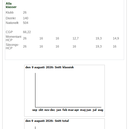
Alla
klasser
Klubb
26
Distrikt
140
Nationellt
504
CGP
66,22
Momentant
26
16
16
12,7
19,3
14,9
HCP
Säsongs-
26
16
16
16
19,3
16
HCP