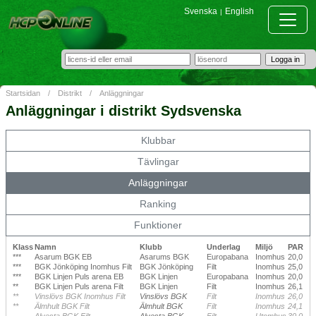
Svenska
English
|
Startsidan
/
Distrikt
/
Anläggningar
Anläggningar i distrikt Sydsvenska
Klubbar
Tävlingar
Anläggningar
Ranking
Funktioner
Klass
Namn
Klubb
Underlag
Miljö
PAR
***
Asarum BGK EB
Asarums BGK
Europabana
Inomhus
20,0
***
BGK Jönköping Inomhus Filt
BGK Jönköping
Filt
Inomhus
25,0
***
BGK Linjen Puls arena EB
BGK Linjen
Europabana
Inomhus
20,0
**
BGK Linjen Puls arena Filt
BGK Linjen
Filt
Inomhus
26,1
**
Vinslövs BGK Inomhus Filt
Vinslövs BGK
Filt
Inomhus
26,0
**
Älmhult BGK Filt
Älmhult BGK
Filt
Inomhus
24,1
Alvesta BGK Filt
Alvesta BGK
Filt
Utomhus
30,0