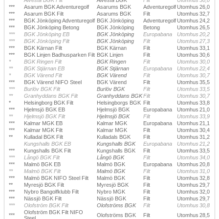
***
Asarum BGK Adventuregolf
Asarums BGK
Adventuregolf
Utomhus
26,0
***
Asarum BGK Filt
Asarums BGK
Filt
Utomhus
32,7
***
BGK Jönköping Adventuregolf
BGK Jönköping
Adventuregolf
Utomhus
24,2
***
BGK Jönköping Betong
BGK Jönköping
Betong
Utomhus
26,5
***
BGK Jönköping EB
BGK Jönköping
Europabana
Utomhus
20,2
***
BGK Jönköping Filt
BGK Jönköping
Filt
Utomhus
27,3
***
BGK Kärnan Filt
BGK Kärnan
Filt
Utomhus
33,1
***
BGK Linjen Badhusparken Filt
BGK Linjen
Filt
Utomhus
30,6
*
BGK Ringen Filt
BGK Ringen
Filt
Utomhus
30,0
**
BGK Stjärnan EB
BGK Stjärnan
Europabana
Utomhus
22,4
*
BGK Värend Filt
BGK Värend
Filt
Utomhus
30,7
***
BGK Värend NIFO Steel
BGK Värend
Filt
Utomhus
35,5
***
Burlöv BGK Filt
Burlöv BGK
Filt
Utomhus
33,5
**
Granhyddans BGK Filt
Granhyddans BGK
Filt
Utomhus
30,7
*
Helsingborg BGK Filt
Helsingborgs BGK
Filt
Utomhus
33,8
***
Hjelmsjö BGK EB
Hjelmsjö BGK
Europabana
Utomhus
21,0
**
Hjelmsjö BGK Filt
Hjelmsjö BGK
Filt
Utomhus
33,9
***
Kalmar MGK EB
Kalmar MGK
Europabana
Utomhus
21,1
***
Kalmar MGK Filt
Kalmar MGK
Filt
Utomhus
30,4
**
Kulladal BGK Filt
Kulladals BGK
Filt
Utomhus
31,2
Kungshalls BGK EB
Kungshalls BGK
Europabana
Utomhus
21,2
***
Kungshalls BGK Filt
Kungshalls BGK
Filt
Utomhus
33,5
***
Långö BGK Filt
Långö BGK
Filt
Utomhus
34,0
***
Malmö BGK EB
Malmö BGK
Europabana
Utomhus
20,8
**
Malmö BGK Filt
Malmö BGK
Filt
Utomhus
31,0
***
Malmö BGK NIFO Steel Filt
Malmö BGK
Filt
Utomhus
32,8
**
Myresjö BGK Filt
Myresjö BGK
Filt
Utomhus
29,7
***
Nybro Bangolfklubb Filt
Nybro MGK
Filt
Utomhus
32,0
***
Nässjö BGK Filt
Nässjö BGK
Filt
Utomhus
29,7
***
Olofström BGK Filt
Olofströms BGK
Filt
Utomhus
30,8
Olofström BGK Filt NIFO
***
Olofströms BGK
Filt
Utomhus
28,5
Steel