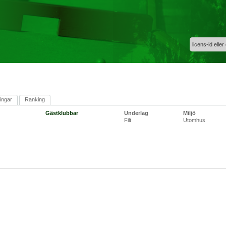
licens-id eller
ingar
Ranking
Gästklubbar
Underlag
Miljö
Filt
Utomhus