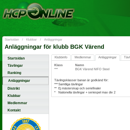
Startsidan
/
Klubbar
/
Anläggningar
Anläggningar för klubb BGK Värend
Klubbinfo
Medlemmar
Anläggningar
Tävl
Startsidan
Klass
Namn
Tävlingar
***
BGK Värend NIFO Steel
Ranking
Tävlingsklasser banan är godkänd för:
Anläggningar
***
Samtliga tävlingar
Distrikt
**
Ej mästerskap och seriefinaler
*
Nationella tävlingar + seriespel max div 2
Klubbar
Medlemmar
Kontakt