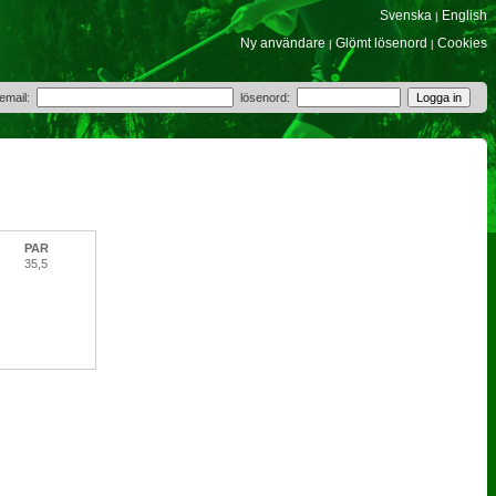
Svenska
English
|
Ny användare
Glömt lösenord
Cookies
|
|
 email:
lösenord:
PAR
35,5