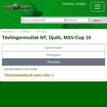
Svenska
English
|
Startsidan
/
Tävlingar
/
Resultat
Tävlingsresultat NT, Djulö, MSV-Cup 10
Egenskaper
Deltagare
Resultat
Use link below to see results
Tävlingsresultat på extern sida >>