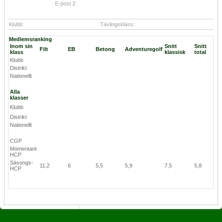
E-post 2:
Klubb:
Tävlingsklass:
Medlemsranking
Inom sin
Snitt
Snitt
Filt
EB
Betong
Adventuregolf
klass
klassisk
total
Klubb
Distrikt
Nationellt
Alla
klasser
Klubb
Distrikt
Nationellt
CGP
Momentant
HCP
Säsongs-
11,2
6
5,5
5,9
7,5
5,8
HCP