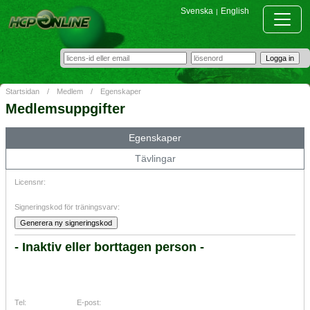
Svenska
English
|
Startsidan
/
Medlem
/
Egenskaper
Medlemsuppgifter
Egenskaper
Tävlingar
Licensnr:
Signeringskod för träningsvarv:
- Inaktiv eller borttagen person -
Tel:
E-post: