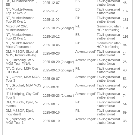
DS, Munktellserien:1,
EB
Tävlingsresultat
2025-12-07
48
EB
slutberäknat
NT, MunktellArenan,
EB
Tävlingsresultat
2025-11-23
137
Top-12 Kval 2
slutberäknat
NT, MunktellArenan,
Filt
Tävlingsresultat
2025-11-09
181
Top-10 Kval 1
slutberäknat
Mixed SM 2025
Filt
Genomförd utan
2025-10-25 (2 dagar)
131
MunktellArenan
HCP-beräkning
NT, MunktellArenan,
EB
Tävlingsresultat
2025-10-12
116
Top-12 Kval 1
slutberäknat
NT, MunktellArenan,
Filt
Genomförd utan
2025-10-05
94
Mixed/Foursome
HCP-beräkning
DM, MSBGF, Skoghall
Adventuregolf
Tävlingsresultat
2025-09-28
14
MOS, Individuellt+lag
slutberäknat
NT, Linköping, MSV
Adventuregolf
Tävlingsresultat
2025-09-20 (2 dagar)
28
MOS Tour FINAL
slutberäknat
NT, Örebro, MSV Cup
Filt
Tävlingsresultat
2025-09-13 (2 dagar)
40
Filt FINAL
slutberäknat
NT, Örebro, MSV MOS
Adventuregolf
Tävlingsresultat
2025-09-07
51
Tour 3
slutberäknat
NT, Skoghall, MSV MOS
Adventuregolf
Tävlingsresultat
2025-08-31
22
Tour 2
slutberäknat
IT, Linköping, City Golf
Adventuregolf
Tävlingsresultat
2025-08-23 (2 dagar)
74
Tour 5
slutberäknat
DM, MSBGF, Djulö, 5-
Filt
Tävlingsresultat
2025-08-17
54
manna
slutberäknat
DM, MSBGF, Djulö,
Filt
Tävlingsresultat
2025-08-16
89
Individuellt
slutberäknat
NT, Nyköping, MSV
Adventuregolf
Tävlingsresultat
2025-08-10
33
MOS Tour 1
slutberäknat