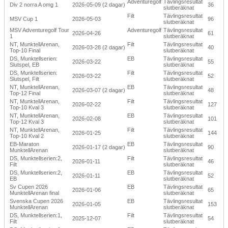
Adventuregolf
Tävlingsresultat
Div 2 norra A omg 1
2026-05-09 (2 dagar)
36
slutberäknat
Filt
Tävlingsresultat
MSV Cup 1
2026-05-03
96
slutberäknat
MSV Adventuregolf Tour
Adventuregolf
Tävlingsresultat
2026-04-26
61
1
slutberäknat
NT, MunktellArenan,
Filt
Tävlingsresultat
2026-03-28 (2 dagar)
40
Top-10 Final
slutberäknat
DS, Munktellserien:
EB
Tävlingsresultat
2026-03-22
55
Slutspel, EB
slutberäknat
DS, Munktellserien:
Filt
Tävlingsresultat
2026-03-22
52
Slutspel, Filt
slutberäknat
NT, MunktellArenan,
EB
Tävlingsresultat
2026-03-07 (2 dagar)
48
Top-12 Final
slutberäknat
NT, MunktellArenan,
Filt
Tävlingsresultat
2026-02-22
127
Top-10 Kval 3
slutberäknat
NT, MunktellArenan,
EB
Tävlingsresultat
2026-02-08
101
Top-12 Kval 3
slutberäknat
NT, MunktellArenan,
Filt
Tävlingsresultat
2026-01-25
144
Top-10 Kval 2
slutberäknat
EB-Maraton
EB
Tävlingsresultat
2026-01-17 (2 dagar)
90
MunktellArenan
slutberäknat
DS, Munktellserien:2,
Filt
Tävlingsresultat
2026-01-11
46
Filt
slutberäknat
DS, Munktellserien:2,
EB
Tävlingsresultat
2026-01-11
52
EB
slutberäknat
Sv Cupen 2026
EB
Tävlingsresultat
2026-01-06
65
MunktellArenan final
slutberäknat
Svenska Cupen 2026
EB
Tävlingsresultat
2026-01-05
153
MunktellArenan
slutberäknat
DS, Munktellserien:1,
Filt
Tävlingsresultat
2025-12-07
54
Filt
slutberäknat