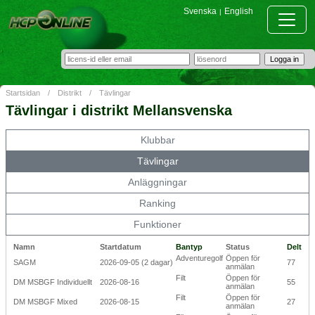
Svenska
English
|
Startsidan
/
Distrikt
/
Tävlingar
Tävlingar i distrikt Mellansvenska
Klubbar
Tävlingar
Anläggningar
Ranking
Funktioner
Namn
Startdatum
Bantyp
Status
Delt
Adventuregolf
Öppen för
SAGM
2026-09-05 (2 dagar)
77
anmälan
Filt
Öppen för
DM MSBGF Individuellt
2026-08-16
55
anmälan
Filt
Öppen för
DM MSBGF Mixed
2026-08-15
27
anmälan