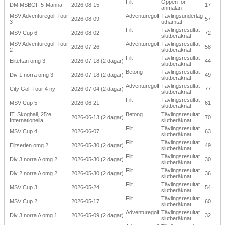
Filt
Öppen för
DM MSBGF 5-Manna
2026-08-15
17
anmälan
MSV Adventuregolf Tour
Adventuregolf
Tävlingsunderlag
2026-08-09
57
3
uthämtat
Filt
Tävlingsresultat
MSV Cup 6
2026-08-02
72
slutberäknat
MSV Adventuregolf Tour
Adventuregolf
Tävlingsresultat
2026-07-26
58
2
slutberäknat
Filt
Tävlingsresultat
Elitettan omg 3
2026-07-18 (2 dagar)
44
slutberäknat
Betong
Tävlingsresultat
Div 1 norra omg 3
2026-07-18 (2 dagar)
49
slutberäknat
Adventuregolf
Tävlingsresultat
City Golf Tour 4 ny
2026-07-04 (2 dagar)
77
slutberäknat
Filt
Tävlingsresultat
MSV Cup 5
2026-06-21
61
slutberäknat
IT, Skoghall, 25:e
Betong
Tävlingsresultat
2026-06-13 (2 dagar)
70
Internationella
slutberäknat
Filt
Tävlingsresultat
MSV Cup 4
2026-06-07
63
slutberäknat
Filt
Tävlingsresultat
Elitserien omg 2
2026-05-30 (2 dagar)
49
slutberäknat
Filt
Tävlingsresultat
Div 3 norra A omg 2
2026-05-30 (2 dagar)
30
slutberäknat
Filt
Tävlingsresultat
Div 2 norra A omg 2
2026-05-30 (2 dagar)
36
slutberäknat
Filt
Tävlingsresultat
MSV Cup 3
2026-05-24
54
slutberäknat
Filt
Tävlingsresultat
MSV Cup 2
2026-05-17
60
slutberäknat
Adventuregolf
Tävlingsresultat
Div 3 norra A omg 1
2026-05-09 (2 dagar)
32
slutberäknat