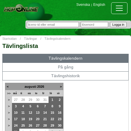
Svenska
English
|
Startsidan
/
Tävlingar
/
Tävlingskalendern
Tävlingslista
Tävlingskalendern
På gång
Tävlingshistorik
<
augusti 2026
>
>>
må
ti
on
to
fr
lö
sö
>
27
28
29
30
31
1
2
>
3
4
5
6
7
8
9
>
10
11
12
13
14
15
16
>
17
18
19
20
21
22
23
>
24
25
26
27
28
29
30