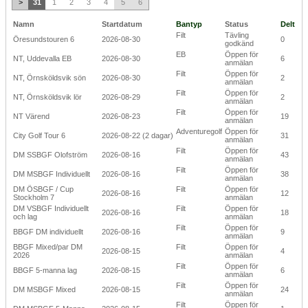
>
31
1
2
3
4
5
6
Namn
Startdatum
Bantyp
Status
Delt
Filt
Tävling
Öresundstouren 6
2026-08-30
0
godkänd
EB
Öppen för
NT, Uddevalla EB
2026-08-30
6
anmälan
Filt
Öppen för
NT, Örnsköldsvik sön
2026-08-30
2
anmälan
Filt
Öppen för
NT, Örnsköldsvik lör
2026-08-29
2
anmälan
Filt
Öppen för
NT Värend
2026-08-23
19
anmälan
Adventuregolf
Öppen för
City Golf Tour 6
2026-08-22 (2 dagar)
31
anmälan
Filt
Öppen för
DM SSBGF Olofström
2026-08-16
43
anmälan
Filt
Öppen för
DM MSBGF Individuellt
2026-08-16
38
anmälan
DM ÖSBGF / Cup
Filt
Öppen för
2026-08-16
12
Stockholm 7
anmälan
DM VSBGF Individuellt
Filt
Öppen för
2026-08-16
18
och lag
anmälan
Filt
Öppen för
BBGF DM individuellt
2026-08-16
9
anmälan
BBGF Mixed/par DM
Filt
Öppen för
2026-08-15
4
2026
anmälan
Filt
Öppen för
BBGF 5-manna lag
2026-08-15
6
anmälan
Filt
Öppen för
DM MSBGF Mixed
2026-08-15
24
anmälan
Filt
Öppen för