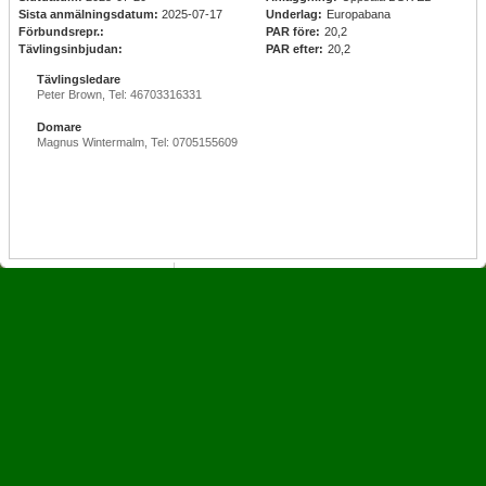
Sista anmälningsdatum:
2025-07-17
Underlag:
Europabana
Förbundsrepr.:
PAR före:
20,2
Tävlingsinbjudan:
PAR efter:
20,2
Tävlingsledare
Peter Brown, Tel: 46703316331
Domare
Magnus Wintermalm, Tel: 0705155609