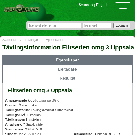
Svenska
English
|
Startsidan
/
Tävlingar
/
Egenskaper
Tävlingsinformation Elitserien omg 3 Uppsala
Egenskaper
Deltagare
Resultat
Elitserien omg 3 Uppsala
Arrangerande klubb:
Uppsala BGK
Distrikt:
Östsvenska
Tävlingsstatus:
Tävlingsresultat slutberäknat
Tävlingsnivå:
Elitserien
Tävlingstyp:
Lagtävling
Antal varv:
7 Stabilt väder
Startdatum:
2025-07-19
Slutdatum:
2025-07-20
Anläggning:
Uppsala BGK EB