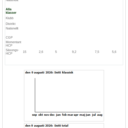
Alla
klasser
Klubb
Distrikt
Nationellt
CGP
Momentant
HCP
Säsongs-
15
2,6
5
9,2
7,5
5,6
HCP