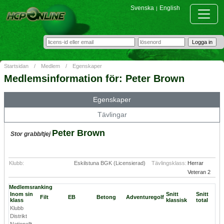
Svenska
English
|
Startsidan
/
Medlem
/
Egenskaper
Medlemsinformation för: Peter Brown
Egenskaper
Tävlingar
Peter Brown
Stor grabb/tjej
Klubb:
Eskilstuna BGK (Licensierad)
Tävlingsklass:
Herrar
Veteran 2
Medlemsranking
Inom sin
Snitt
Snitt
Filt
EB
Betong
Adventuregolf
klass
klassisk
total
Klubb
Distrikt
Nationellt