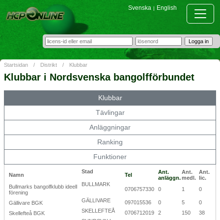
Svenska
English
|
Startsidan
/
Distrikt
/
Klubbar
Klubbar i Nordsvenska bangolfförbundet
Klubbar
Tävlingar
Anläggningar
Ranking
Funktioner
Stad
Ant.
Ant.
Ant.
Namn
Tel
anläggn.
medl.
lic.
BULLMARK
Bullmarks bangolfklubb ideell
0706757330
0
1
0
förening
GÄLLIVARE
097015536
0
5
0
Gällivare BGK
SKELLEFTEÅ
0706712019
2
150
38
Skellefteå BGK