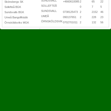
SUNDSVALL
+4660610085
2
65
22
Skönsbergs SK
SOLLEFTEÅ
0
7
5
Sollefteå BGK
SUNDSVALL
0738125473
2
2152
46
Sundsvalls BGK
UMEÅ
090137651
2
228
23
Umeå Bangolfklubb
ÖRNSKÖLDSVIK
0702701011
2
132
56
Örnsköldsviks MGK