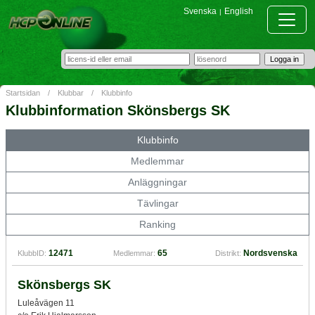
Svenska
English
|
Startsidan
/
Klubbar
/
Klubbinfo
Klubbinformation Skönsbergs SK
Klubbinfo
Medlemmar
Anläggningar
Tävlingar
Ranking
12471
65
Nordsvenska
KlubbID:
Medlemmar:
Distrikt:
Skönsbergs SK
Luleåvägen 11