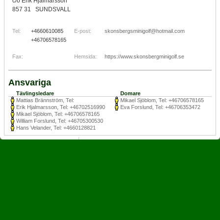
c/o Erik Hjalmarsson
857 31 SUNDSVALL
Tel:
+4660610085
E-post:
skonsbergsminigolf@hotmail.com
+46706578165
Fax:
Hemsida:
https://www.skonsbergminigolf.se
Ansvariga
Tävlingsledare
Domare
Mattias Brännström, Tel:
Mikael Sjöblom, Tel: +46706578165
Erik Hjalmarsson, Tel: +46702516990
Eva Forslund, Tel: +46706353472
Mikael Sjöblom, Tel: +46706578165
William Forslund, Tel: +46705300530
Hans Velander, Tel: +4660128821