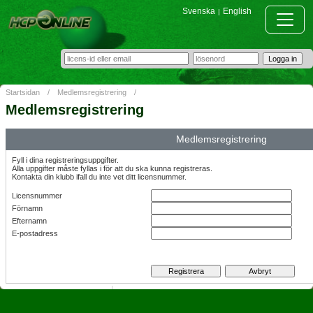
Svenska
English
|
Startsidan
/
Medlemsregistrering
/
Medlemsregistrering
Medlemsregistrering
Fyll i dina registreringsuppgifter.
Alla uppgifter måste fyllas i för att du ska kunna registreras.
Kontakta din klubb ifall du inte vet ditt licensnummer.
Licensnummer
Förnamn
Efternamn
E-postadress