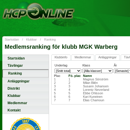
Startsidan
/
Klubbar
/
Ranking
Medlemsranking för klubb MGK Warberg
Klubbinfo
Medlemmar
Anläggningar
Tävl
Startsidan
Tävlingar
Underlag
Klass
År
Ranking
Plac
Fö. plac
Namn
1
1
Magnus Sörström
Anläggningar
2
2
Milan Bilén
3
3
Susann Johansen
Distrikt
4
4
Lorentz Neverland
5
5
Ebbe Ohlsson
Klubbar
6
6
Kari Kuneinen
7
7
Elias Chamoun
Medlemmar
Kontakt