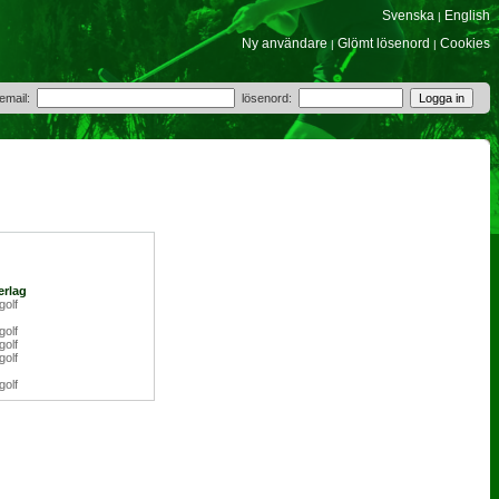
Svenska
English
|
Ny användare
Glömt lösenord
Cookies
|
|
 email:
lösenord:
erlag
golf
golf
golf
golf
golf