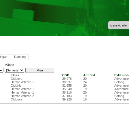
licens-id eller
ingar
Ranking
Månad
Klass
CGP
Ant.tävl.
Exkl. und
Oldboys
29,976
20
Adventure
Herrar Veteran 1
30,937
24
Betong
Oldgirls
32,655
20
Adventure
Herrar Veteran 1
35,540
19
Adventure
Herrar Veteran 1
36,916
20
Adventure
Herrar Veteran 2
37,183
19
Betong
Oldboys
39,926
16
Adventure