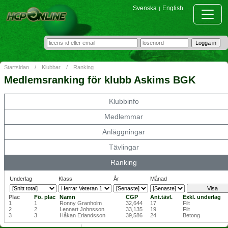
Svenska
English
|
Startsidan
/
Klubbar
/
Ranking
Medlemsranking för klubb Askims BGK
Klubbinfo
Medlemmar
Anläggningar
Tävlingar
Ranking
Underlag
Klass
År
Månad
Plac
Fö. plac
Namn
CGP
Ant.tävl.
Exkl. underlag
1
1
Ronny Granholm
32,644
17
Filt
2
2
Lennart Johnsson
33,135
19
Filt
3
3
Håkan Erlandsson
39,586
24
Betong