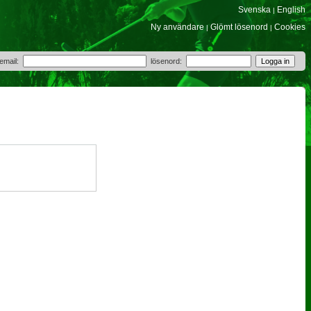
Svenska
English
|
Ny användare
Glömt lösenord
Cookies
|
|
 email:
lösenord: