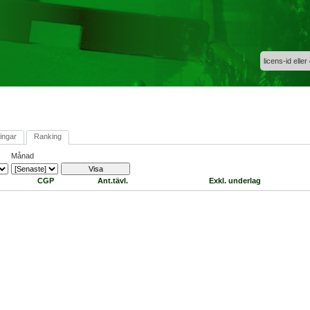
licens-id eller
ingar
Ranking
Månad
CGP
Ant.tävl.
Exkl. underlag