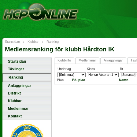
Startsidan
/
Klubbar
/
Ranking
Medlemsranking för klubb Hårdton IK
Klubbinfo
Medlemmar
Anläggningar
Tävl
Startsidan
Tävlingar
Underlag
Klass
År
Ranking
Plac
Fö. plac
Namn
Anläggningar
Distrikt
Klubbar
Medlemmar
Kontakt