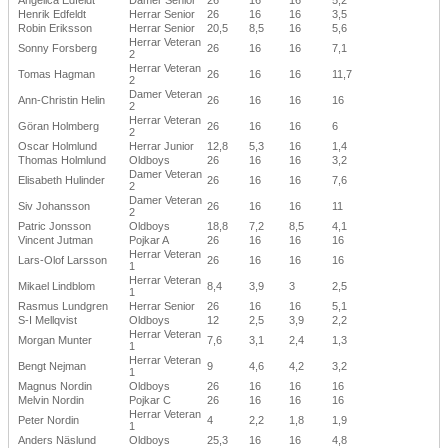
Henrik Edfeldt
Herrar Senior
26
16
16
3,5
Robin Eriksson
Herrar Senior
20,5
8,5
16
5,6
Herrar Veteran
Sonny Forsberg
26
16
16
7,1
2
Herrar Veteran
Tomas Hagman
26
16
16
11,7
2
Damer Veteran
Ann-Christin Helin
26
16
16
16
2
Herrar Veteran
Göran Holmberg
26
16
16
6
2
Oscar Holmlund
Herrar Junior
12,8
5,3
16
1,4
Thomas Holmlund
Oldboys
26
16
16
3,2
Damer Veteran
Elisabeth Hulinder
26
16
16
7,6
2
Damer Veteran
Siv Johansson
26
16
16
11
2
Patric Jonsson
Oldboys
18,8
7,2
8,5
4,1
Vincent Jutman
Pojkar A
26
16
16
16
Herrar Veteran
Lars-Olof Larsson
26
16
16
16
1
Herrar Veteran
Mikael Lindblom
8,4
3,9
3
2,5
1
Rasmus Lundgren
Herrar Senior
26
16
16
5,1
S-I Mellqvist
Oldboys
12
2,5
3,9
2,2
Herrar Veteran
Morgan Munter
7,6
3,1
2,4
1,3
1
Herrar Veteran
Bengt Nejman
9
4,6
4,2
3,2
1
Magnus Nordin
Oldboys
26
16
16
16
Melvin Nordin
Pojkar C
26
16
16
16
Herrar Veteran
Peter Nordin
4
2,2
1,8
1,9
1
Anders Näslund
Oldboys
25,3
16
16
4,8