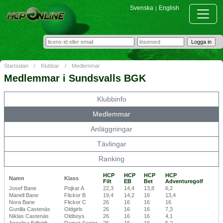
Svenska
English
|
Startsidan
/
Klubbar
/
Medlemmar
Medlemmar i Sundsvalls BGK
Klubbinfo
Medlemmar
Anläggningar
Tävlingar
Ranking
HCP
HCP
HCP
HCP
Namn
Klass
Filt
EB
Bet
Adventuregolf
Josef Bane
Pojkar A
22,3
14,4
13,8
6,2
Manell Bane
Flickor B
19,4
14,2
16
13,4
Nora Bane
Flickor C
26
16
16
16
Gunilla Castenäs
Oldgirls
26
16
16
7,3
Niklas Castenäs
Oldboys
26
16
16
4,1
Angelica Edfeldt
Damer Senior
26
16
16
5,2