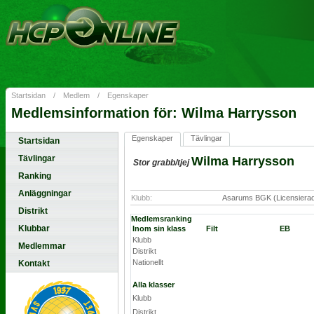
Startsidan
/
Medlem
/
Egenskaper
Medlemsinformation för: Wilma Harrysson
Egenskaper
Tävlingar
Startsidan
Tävlingar
Wilma Harrysson
Stor grabb/tjej
Ranking
Anläggningar
Klubb:
Asarums BGK (Licensiera
Distrikt
Medlemsranking
Klubbar
Inom sin klass
Filt
EB
Klubb
Medlemmar
Distrikt
Nationellt
Kontakt
Alla klasser
Klubb
Distrikt