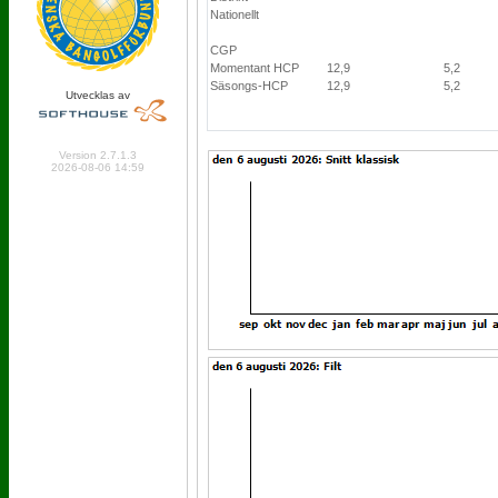
Nationellt
CGP
Momentant HCP
12,9
5,2
Säsongs-HCP
12,9
5,2
Utvecklas av
Online: 310 Logged in: 9
Version 2.7.1.3
2026-08-06 14:59