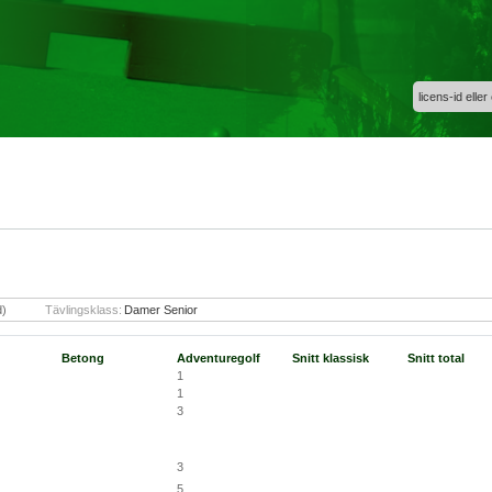
licens-id eller
d)
Tävlingsklass:
Damer Senior
Betong
Adventuregolf
Snitt klassisk
Snitt total
1
1
3
3
5