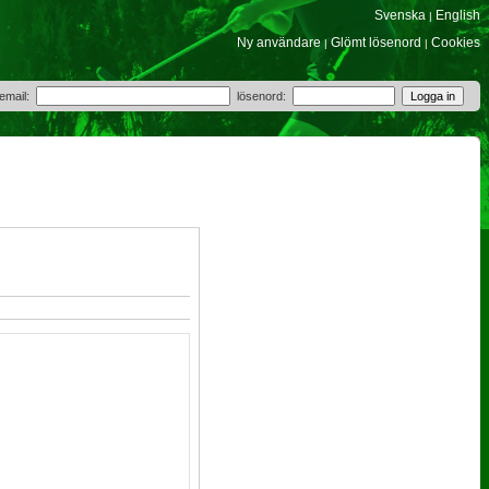
Svenska
English
|
Ny användare
Glömt lösenord
Cookies
|
|
 email:
lösenord: