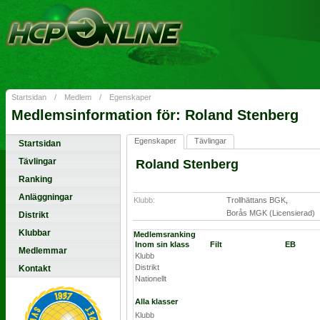
Startsidan
/
Medlem
/
Egenskaper
Medlemsinformation för: Roland Stenberg
Egenskaper
Tävlingar
Startsidan
Tävlingar
Roland Stenberg
Ranking
Anläggningar
Klubb:
Trollhättans BGK
,
Borås MGK (Licensierad)
Distrikt
Klubbar
Medlemsranking
Inom sin klass
Filt
EB
Medlemmar
Klubb
Distrikt
Kontakt
Nationellt
Alla klasser
Klubb