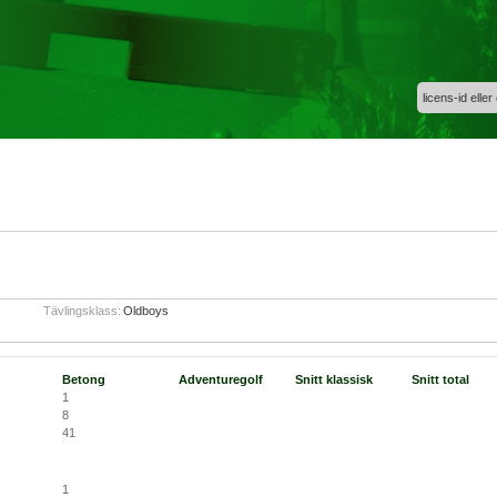
licens-id eller
Tävlingsklass:
Oldboys
Betong
Adventuregolf
Snitt klassisk
Snitt total
1
8
41
1