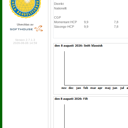
Distrikt
Nationellt
CGP
Momentant HCP
9,9
7,8
Utvecklas av
Säsongs-HCP
9,9
7,8
Online: 225 Logged in: 4
Version 2.7.1.3
2026-08-06 14:59