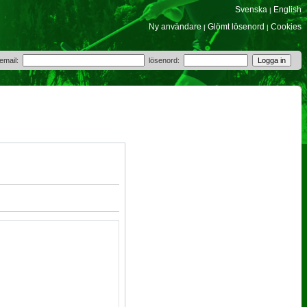
Svenska
English
|
Ny användare
Glömt lösenord
Cookies
|
|
 email:
lösenord: