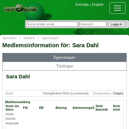
Svenska
English
|
Startsidan
/
Medlem
/
Egenskaper
Medlemsinformation för: Sara Dahl
Egenskaper
Tävlingar
Sara Dahl
Klubb:
Tantogårdens BGK (Licensierad)
Tävlingsklass:
Oldgirls
Medlemsranking
Inom sin
Snitt
Snitt
Filt
EB
Betong
Adventuregolf
klass
klassisk
total
Klubb
Distrikt
Nationellt