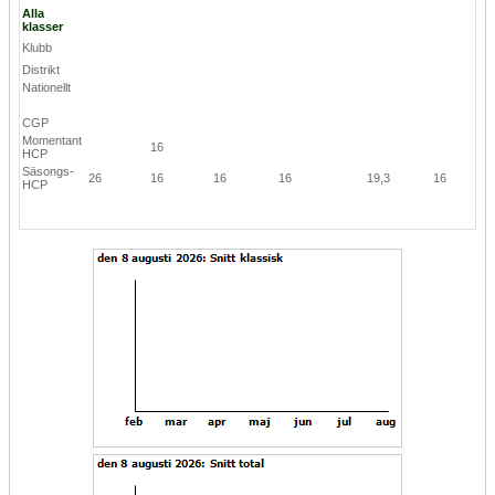
Alla
klasser
Klubb
Distrikt
Nationellt
CGP
Momentant
16
HCP
Säsongs-
26
16
16
16
19,3
16
HCP