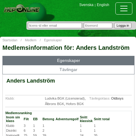
Svenska
English
|
Startsidan
/
Medlem
/
Egenskaper
Medlemsinformation för: Anders Landström
Egenskaper
Tävlingar
Anders Landström
Klubb:
Ludvika BGK (Licensierad)
,
Tävlingsklass:
Oldboys
Ålbrons BGK
,
Hofors BGK
Medlemsranking
Inom sin
Snitt
Filt
EB
Betong
Adventuregolf
Snitt total
klass
klassisk
Klubb
3
1
1
1
1
Distrikt
6
3
2
1
1
Nationellt
75
59
39
24
35