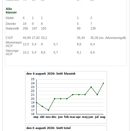
Alla
klasser
Klubb
6
1
1
1
2
Distrikt
19
9
8
5
7
Nationellt
256
197
150
99
139
CGP
44,99
27,82
33,2
35,34
35,39
(ex. Adventuregolf)
Momentant
12,5
5,4
8
5,7
8,6
6,4
HCP
Säsongs-
10,2
5,4
8,6
5,7
8,1
6,6
HCP