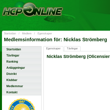
Startsidan
/
Medlem
/
Egenskaper
Medlemsinformation för: Nicklas Strömberg
Egenskaper
Tävlingar
Startsidan
Tävlingar
Nicklas Strömberg (Olicensier
Ranking
Anläggningar
Distrikt
Klubbar
Medlemmar
Kontakt