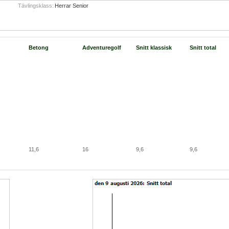
Tävlingsklass:
Herrar Senior
Betong
Adventuregolf
Snitt klassisk
Snitt total
11,6
16
9,6
9,6