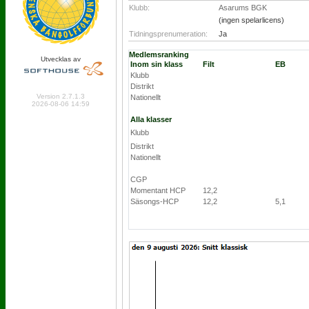
Klubb:
Asarums BGK
(ingen spelarlicens)
Tidningsprenumeration:
Ja
Medlemsranking
Utvecklas av
Inom sin klass
Filt
EB
Klubb
Distrikt
Online: 661 Logged in: 5
Version 2.7.1.3
Nationellt
2026-08-06 14:59
Alla klasser
Klubb
Distrikt
Nationellt
CGP
Momentant HCP
12,2
Säsongs-HCP
12,2
5,1