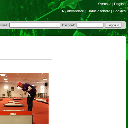
Svenska
English
|
Ny användare
Glömt lösenord
Cookies
|
|
 email:
lösenord: