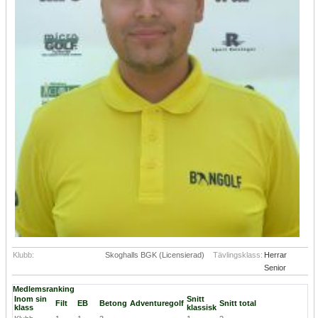
Klubb:
Skoghalls BGK (Licensierad)
Tävlingsklass:
Herrar
Senior
Medlemsranking
Inom sin
Snitt
Filt
EB
Betong
Adventuregolf
Snitt total
klass
klassisk