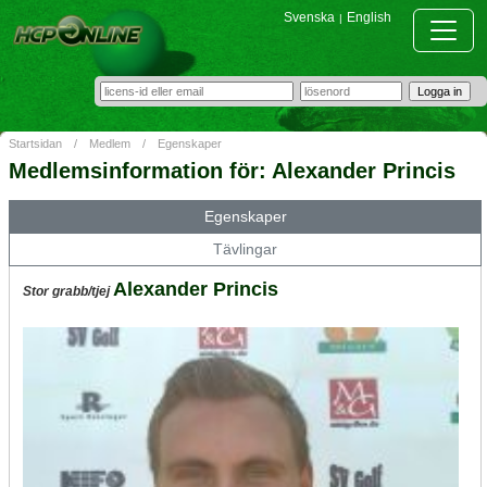
Svenska
English
|
Startsidan
/
Medlem
/
Egenskaper
Medlemsinformation för: Alexander Princis
Egenskaper
Tävlingar
Alexander Princis
Stor grabb/tjej