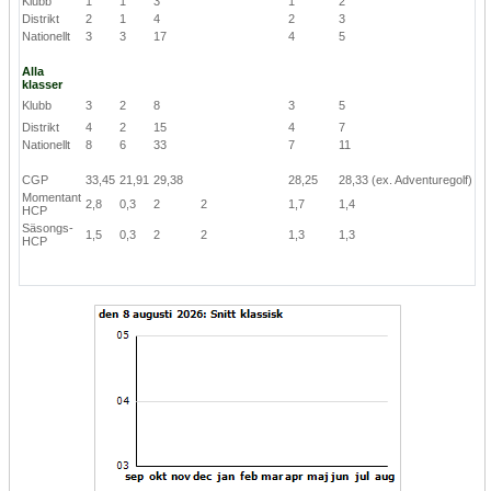
Klubb
1
1
3
1
2
Distrikt
2
1
4
2
3
Nationellt
3
3
17
4
5
Alla
klasser
Klubb
3
2
8
3
5
Distrikt
4
2
15
4
7
Nationellt
8
6
33
7
11
CGP
33,45
21,91
29,38
28,25
28,33
(ex. Adventuregolf)
Momentant
2,8
0,3
2
2
1,7
1,4
HCP
Säsongs-
1,5
0,3
2
2
1,3
1,3
HCP