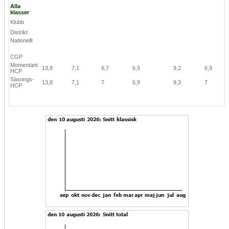
Alla
klasser
Klubb
Distrikt
Nationellt
CGP
Momentant
13,8
7,1
6,7
6,9
9,2
6,9
HCP
Säsongs-
13,8
7,1
7
6,9
9,3
7
HCP