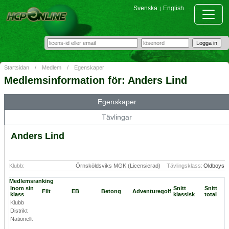
Svenska
English
|
Startsidan
/
Medlem
/
Egenskaper
Medlemsinformation för: Anders Lind
Egenskaper
Tävlingar
Anders Lind
Klubb:
Örnsköldsviks MGK (Licensierad)
Tävlingsklass:
Oldboys
Medlemsranking
Inom sin
Snitt
Snitt
Filt
EB
Betong
Adventuregolf
klass
klassisk
total
Klubb
Distrikt
Nationellt