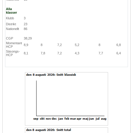
Alla
klasser
Klubb
3
Distrikt
23
Nationellt
86
CGP
38,29
Momentant
8,9
8
7,2
5,2
8
6,8
HCP
Säsongs-
8,1
7,8
7,2
4,3
7,7
6,4
HCP