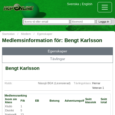
Svenska
English
|
Startsidan
/
Medlem
/
Egenskaper
Medlemsinformation för: Bengt Karlsson
Egenskaper
Tävlingar
Bengt Karlsson
Klubb:
Nässjö BGK (Licensierad)
Tävlingsklass:
Herrar
Veteran 1
Medlemsranking
Inom sin
Snitt
Snitt
Filt
EB
Betong
Adventuregolf
klass
klassisk
total
Klubb
1
Distrikt
5
Nationellt
13