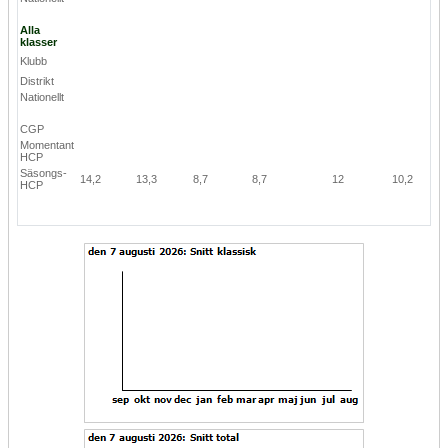
Alla
klasser
Klubb
Distrikt
Nationellt
CGP
Momentant
HCP
Säsongs-
14,2
13,3
8,7
8,7
12
10,2
HCP