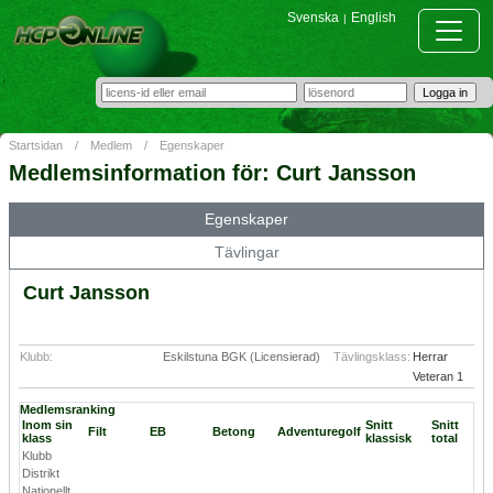
Svenska
English
|
Startsidan
/
Medlem
/
Egenskaper
Medlemsinformation för: Curt Jansson
Egenskaper
Tävlingar
Curt Jansson
Klubb:
Eskilstuna BGK (Licensierad)
Tävlingsklass:
Herrar
Veteran 1
Medlemsranking
Inom sin
Snitt
Snitt
Filt
EB
Betong
Adventuregolf
klass
klassisk
total
Klubb
Distrikt
Nationellt