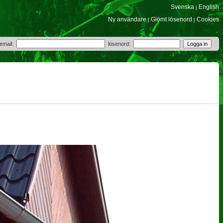
Svenska
English
|
Ny användare
Glömt lösenord
Cookies
|
|
 email:
lösenord: