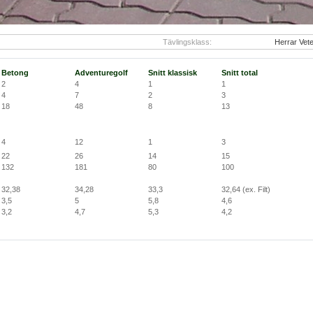
Tävlingsklass:
Herrar Vet
Betong
Adventuregolf
Snitt klassisk
Snitt total
2
4
1
1
4
7
2
3
18
48
8
13
4
12
1
3
22
26
14
15
132
181
80
100
32,38
34,28
33,3
32,64
(ex. Filt)
3,5
5
5,8
4,6
3,2
4,7
5,3
4,2