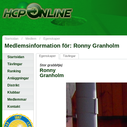
Startsidan
/
Medlem
/
Egenskaper
Medlemsinformation för: Ronny Granholm
Egenskaper
Tävlingar
Startsidan
Tävlingar
Stor grabb/tjej
Ronny
Ranking
Granholm
Anläggningar
Distrikt
Klubbar
Medlemmar
Kontakt