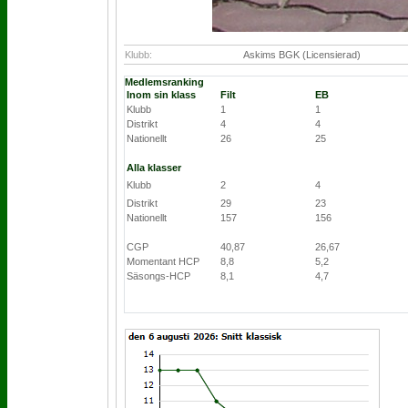
Klubb:
Askims BGK (Licensierad)
Medlemsranking
Inom sin klass
Filt
EB
Klubb
1
1
Distrikt
4
4
Nationellt
26
25
Alla klasser
Klubb
2
4
Distrikt
29
23
Nationellt
157
156
CGP
40,87
26,67
Momentant HCP
8,8
5,2
Säsongs-HCP
8,1
4,7