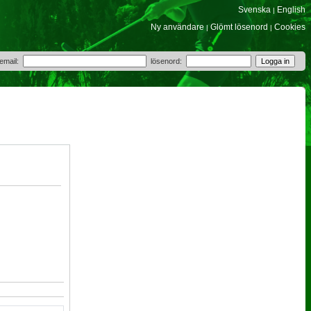
Svenska
English
|
Ny användare
Glömt lösenord
Cookies
|
|
 email:
lösenord: