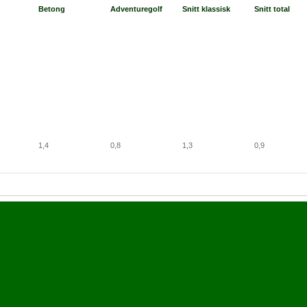
Betong
Adventuregolf
Snitt klassisk
Snitt total
1,4
0,8
1,3
0,9