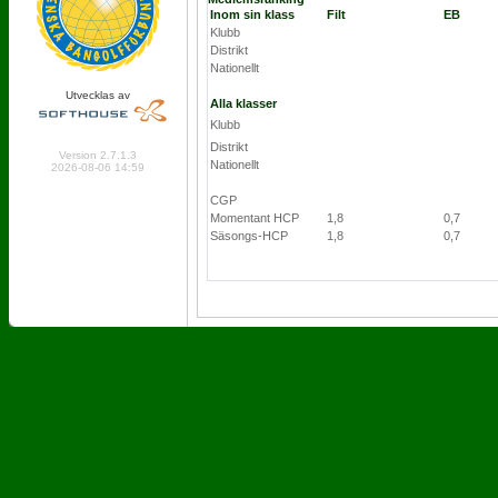
Inom sin klass
Filt
EB
Klubb
Distrikt
Nationellt
Utvecklas av
Alla klasser
Klubb
Online: 309 Logged in: 2
Distrikt
Version 2.7.1.3
Nationellt
2026-08-06 14:59
CGP
Momentant HCP
1,8
0,7
Säsongs-HCP
1,8
0,7