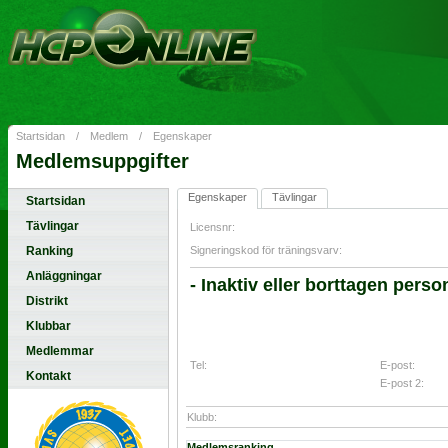
Startsidan
/
Medlem
/
Egenskaper
Medlemsuppgifter
Egenskaper
Tävlingar
Startsidan
Tävlingar
Licensnr:
Ranking
Signeringskod för träningsvarv:
Anläggningar
- Inaktiv eller borttagen person
Distrikt
Klubbar
Medlemmar
Tel:
E-post:
Kontakt
E-post 2:
Klubb:
Medlemsranking