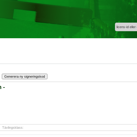
licens-id eller
 -
Tävlingsklass: