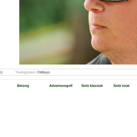
d)
Tävlingsklass:
Oldboys
Betong
Adventuregolf
Snitt klassisk
Snitt total