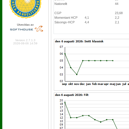
Nationellt
44
CGP
23,68
Momentant HCP
4,1
2,2
Säsongs-HCP
4,4
2,1
Utvecklas av
Online: 285 Logged in: 4
Version 2.7.1.3
2026-08-06 14:59