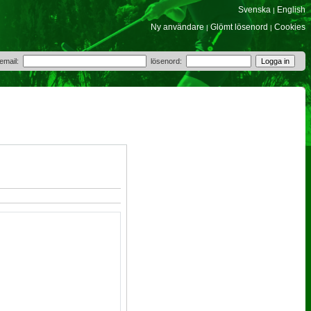
Svenska
English
|
Ny användare
Glömt lösenord
Cookies
|
|
 email:
lösenord: