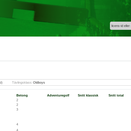
licens-id eller
d)
Tävlingsklass:
Oldboys
Betong
Adventuregolf
Snitt klassisk
Snitt total
2
2
3
4
4