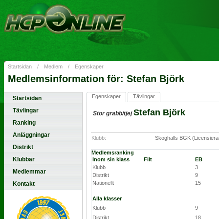
Startsidan
/
Medlem
/
Egenskaper
Medlemsinformation för: Stefan Björk
Egenskaper
Tävlingar
Startsidan
Tävlingar
Stefan Björk
Stor grabb/tjej
Ranking
Anläggningar
Klubb:
Skoghalls BGK (Licensiera
Distrikt
Medlemsranking
Klubbar
Inom sin klass
Filt
EB
Klubb
3
Medlemmar
Distrikt
9
Nationellt
15
Kontakt
Alla klasser
Klubb
9
Distrikt
18