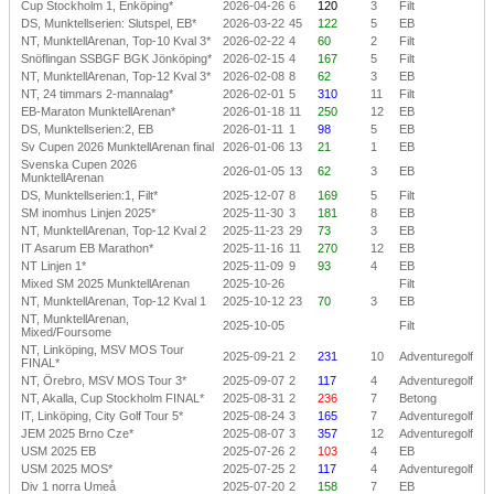
Cup Stockholm 1, Enköping*
2026-04-26
6
120
3
Filt
DS, Munktellserien: Slutspel, EB*
2026-03-22
45
122
5
EB
NT, MunktellArenan, Top-10 Kval 3*
2026-02-22
4
60
2
Filt
Snöflingan SSBGF BGK Jönköping*
2026-02-15
4
167
5
Filt
NT, MunktellArenan, Top-12 Kval 3*
2026-02-08
8
62
3
EB
NT, 24 timmars 2-mannalag*
2026-02-01
5
310
11
Filt
EB-Maraton MunktellArenan*
2026-01-18
11
250
12
EB
DS, Munktellserien:2, EB
2026-01-11
1
98
5
EB
Sv Cupen 2026 MunktellArenan final
2026-01-06
13
21
1
EB
Svenska Cupen 2026
2026-01-05
13
62
3
EB
MunktellArenan
DS, Munktellserien:1, Filt*
2025-12-07
8
169
5
Filt
SM inomhus Linjen 2025*
2025-11-30
3
181
8
EB
NT, MunktellArenan, Top-12 Kval 2
2025-11-23
29
73
3
EB
IT Asarum EB Marathon*
2025-11-16
11
270
12
EB
NT Linjen 1*
2025-11-09
9
93
4
EB
Mixed SM 2025 MunktellArenan
2025-10-26
Filt
NT, MunktellArenan, Top-12 Kval 1
2025-10-12
23
70
3
EB
NT, MunktellArenan,
2025-10-05
Filt
Mixed/Foursome
NT, Linköping, MSV MOS Tour
2025-09-21
2
231
10
Adventuregolf
FINAL*
NT, Örebro, MSV MOS Tour 3*
2025-09-07
2
117
4
Adventuregolf
NT, Akalla, Cup Stockholm FINAL*
2025-08-31
2
236
7
Betong
IT, Linköping, City Golf Tour 5*
2025-08-24
3
165
7
Adventuregolf
JEM 2025 Brno Cze*
2025-08-07
3
357
12
Adventuregolf
USM 2025 EB
2025-07-26
2
103
4
EB
USM 2025 MOS*
2025-07-25
2
117
4
Adventuregolf
Div 1 norra Umeå
2025-07-20
2
158
7
EB