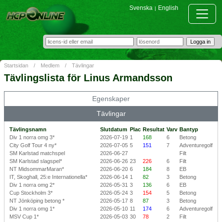
Svenska
English
|
Startsidan
/
Medlem
/
Tävlingar
Tävlingslista för Linus Armandsson
Egenskaper
Tävlingar
Tävlingsnamn
Slutdatum
Plac
Resultat
Varv
Bantyp
Div 1 norra omg 3*
2026-07-19
1
168
6
Betong
City Golf Tour 4 ny*
2026-07-05
5
151
7
Adventuregolf
SM Karlstad matchspel
2026-06-27
Filt
SM Karlstad slagspel*
2026-06-26
23
226
6
Filt
NT MidsommarMaran*
2026-06-20
6
184
8
EB
IT, Skoghall, 25:e Internationella*
2026-06-14
1
82
3
Betong
Div 1 norra omg 2*
2026-05-31
3
136
6
EB
Cup Stockholm 3*
2026-05-24
3
154
5
Betong
NT Jönköping betong *
2026-05-17
8
87
3
Betong
Div 1 norra omg 1*
2026-05-10
11
174
6
Adventuregolf
MSV Cup 1*
2026-05-03
30
78
2
Filt