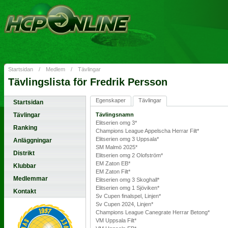
Startsidan
/
Medlem
/
Tävlingar
Tävlingslista för Fredrik Persson
Egenskaper
Tävlingar
Startsidan
Tävlingar
Tävlingsnamn
Elitserien omg 3*
Ranking
Champions League Appelscha Herrar Filt*
Elitserien omg 3 Uppsala*
Anläggningar
SM Malmö 2025*
Distrikt
Elitserien omg 2 Olofström*
EM Zaton EB*
Klubbar
EM Zaton Filt*
Medlemmar
Elitserien omg 3 Skoghall*
Elitserien omg 1 Sjöviken*
Kontakt
Sv Cupen finalspel, Linjen*
Sv Cupen 2024, Linjen*
Champions League Canegrate Herrar Betong*
VM Uppsala Filt*