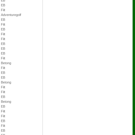
EB
EB
Filt
Adventuregolf
EB
Filt
EB
Filt
Filt
EB
EB
EB
Filt
Betong
Filt
EB
EB
Betong
Filt
Filt
EB
Betong
EB
Filt
Filt
EB
Filt
EB