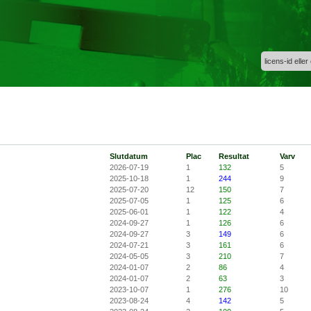
licens-id eller
Slutdatum
Plac
Resultat
Varv
2026-07-19
1
132
5
2025-10-18
1
244
9
2025-07-20
12
150
7
2025-07-05
1
125
6
2025-06-01
1
122
4
2024-09-27
1
126
6
2024-09-27
3
149
6
2024-07-21
3
161
6
2024-05-05
3
210
7
2024-01-07
2
86
4
2024-01-07
2
63
3
2023-10-07
1
276
10
2023-08-24
4
142
5