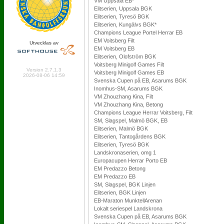
VM Uppsala EB*
Elitserien, Uppsala BGK
Elitserien, Tyresö BGK
Elitserien, Kungälvs BGK*
Champions League Portel Herrar EB
EM Voitsberg Filt
Utvecklas av
EM Voitsberg EB
Elitserien, Olofström BGK
Online: 514 Logged in: 4
Voitsberg Minigolf Games Filt
Version 2.7.1.3
Voitsberg Minigolf Games EB
2026-08-06 14:59
Svenska Cupen på EB, Asarums BGK
Inomhus-SM, Asarums BGK
VM Zhouzhang Kina, Filt
VM Zhouzhang Kina, Betong
Champions League Herrar Voitsberg, Filt
SM, Slagspel, Malmö BGK, EB
Elitserien, Malmö BGK
Elitserien, Tantogårdens BGK
Elitserien, Tyresö BGK
Landskronaserien, omg 1
Europacupen Herrar Porto EB
EM Predazzo Betong
EM Predazzo EB
SM, Slagspel, BGK Linjen
Elitserien, BGK Linjen
EB-Maraton MunktellArenan
Lokalt seriespel Landskrona
Svenska Cupen på EB, Asarums BGK