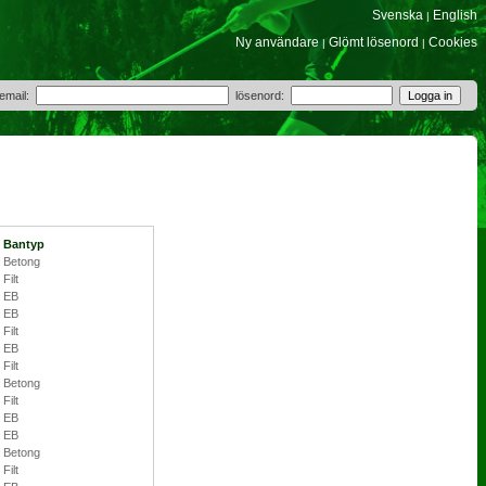
Svenska
English
|
Ny användare
Glömt lösenord
Cookies
|
|
 email:
lösenord:
Bantyp
Betong
Filt
EB
EB
Filt
EB
Filt
Betong
Filt
EB
EB
Betong
Filt