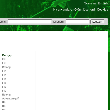
Svenska
English
|
Ny användare
Glömt lösenord
Cookies
|
|
 email:
lösenord:
Bantyp
Filt
Filt
Betong
Filt
Filt
Filt
Filt
Filt
Filt
Betong
Adventuregolf
Filt
Filt