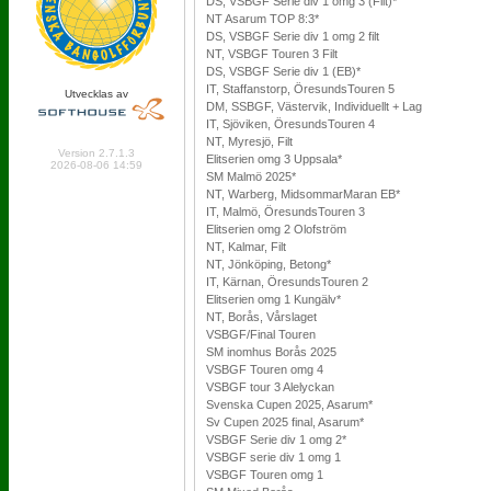
DS, VSBGF Serie div 1 omg 3 (Filt)*
NT Asarum TOP 8:3*
DS, VSBGF Serie div 1 omg 2 filt
NT, VSBGF Touren 3 Filt
DS, VSBGF Serie div 1 (EB)*
IT, Staffanstorp, ÖresundsTouren 5
Utvecklas av
DM, SSBGF, Västervik, Individuellt + Lag
IT, Sjöviken, ÖresundsTouren 4
Online: 255 Logged in: 7
NT, Myresjö, Filt
Version 2.7.1.3
Elitserien omg 3 Uppsala*
2026-08-06 14:59
SM Malmö 2025*
NT, Warberg, MidsommarMaran EB*
IT, Malmö, ÖresundsTouren 3
Elitserien omg 2 Olofström
NT, Kalmar, Filt
NT, Jönköping, Betong*
IT, Kärnan, ÖresundsTouren 2
Elitserien omg 1 Kungälv*
NT, Borås, Vårslaget
VSBGF/Final Touren
SM inomhus Borås 2025
VSBGF Touren omg 4
VSBGF tour 3 Alelyckan
Svenska Cupen 2025, Asarum*
Sv Cupen 2025 final, Asarum*
VSBGF Serie div 1 omg 2*
VSBGF serie div 1 omg 1
VSBGF Touren omg 1