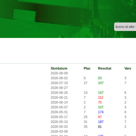
licens-id eller
Slutdatum
Plac
Resultat
Varv
2026-08-09
2026-08-02
6
93
3
2026-07-19
27
207
7
2026-06-27
2026-06-26
10
197
6
2026-06-21
7
112
3
2026-06-14
2
75
2
2026-06-07
2
107
3
2026-05-31
7
174
6
2026-05-17
25
97
3
2026-05-10
31
187
7
2026-05-03
35
81
2
2026-03-08