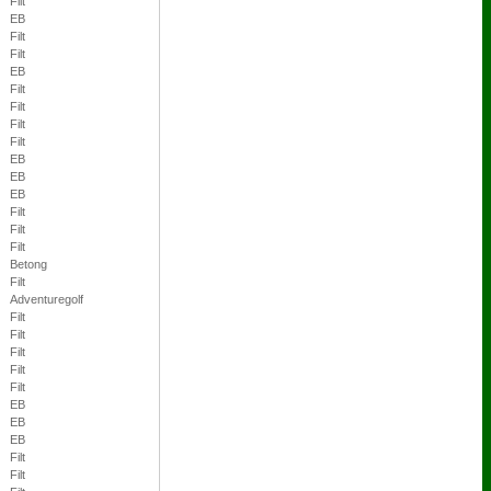
Filt
EB
Filt
Filt
EB
Filt
Filt
Filt
Filt
EB
EB
EB
Filt
Filt
Filt
Betong
Filt
Adventuregolf
Filt
Filt
Filt
Filt
Filt
EB
EB
EB
Filt
Filt