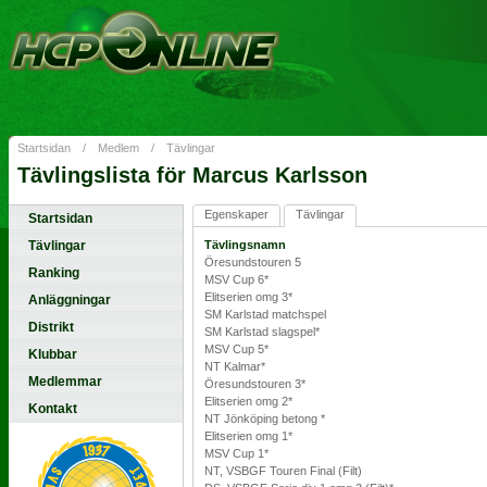
Startsidan
/
Medlem
/
Tävlingar
Tävlingslista för Marcus Karlsson
Egenskaper
Tävlingar
Startsidan
Tävlingar
Tävlingsnamn
Öresundstouren 5
Ranking
MSV Cup 6*
Elitserien omg 3*
Anläggningar
SM Karlstad matchspel
Distrikt
SM Karlstad slagspel*
MSV Cup 5*
Klubbar
NT Kalmar*
Medlemmar
Öresundstouren 3*
Elitserien omg 2*
Kontakt
NT Jönköping betong *
Elitserien omg 1*
MSV Cup 1*
NT, VSBGF Touren Final (Filt)