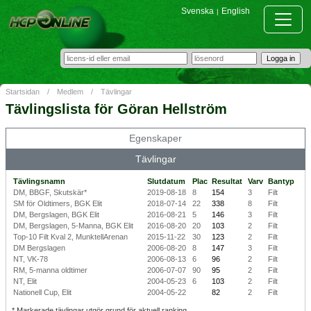
Svenska
English
|
Startsidan
/
Medlem
/
Tävlingar
Tävlingslista för Göran Hellström
Egenskaper
Tävlingar
Tävlingsnamn
Slutdatum
Plac
Resultat
Varv
Bantyp
DM, BBGF, Skutskär*
2019-08-18
8
154
3
Filt
SM för Oldtimers, BGK Elit
2018-07-14
22
338
8
Filt
DM, Bergslagen, BGK Elit
2016-08-21
5
146
3
Filt
DM, Bergslagen, 5-Manna, BGK Elit
2016-08-20
20
103
2
Filt
Top-10 Filt Kval 2, MunktellArenan
2015-11-22
30
123
2
Filt
DM Bergslagen
2006-08-20
8
147
3
Filt
NT, VK-78
2006-08-13
6
96
2
Filt
RM, 5-manna oldtimer
2006-07-07
90
95
2
Filt
NT, Elit
2004-05-23
6
103
2
Filt
Nationell Cup, Elit
2004-05-22
82
2
Filt
* Markerade tävlingar utgör grund för aktuell ranking