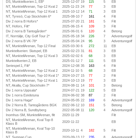
DS, Munktellserien:1, EB*
2025-12-07
19
115
5
EB
NT, MunktellArenan, Top-12 Kval 2
2025-11-23
24
77
3
EB
NT, MunktellArenan, Top-12 Kval 1
2025-10-12
14
71
3
EB
NT, Tyresö, Cup Stockholm 6*
2025-08-10
7
161
4
Filt
Div 2 norra B Hofors*
2025-07-20
21
181
5
Filt
NT, Hofors, Filt*
2025-06-15
4
109
3
Filt
Div 2 norra B Tantogården*
2025-06-01
6
120
4
Betong
IT, Norrtälje, City Golf Tour 2*
2025-05-18
34
226
7
Adventuregolf
Div 2 norra B VK-78*
2025-05-04
24
95
3
Adventuregolf
NT, MunktellArenan, Top-12 Final
2025-03-30
6
272
11
EB
Munktellserien: Slutspel, EB
2025-02-23
31
81
3
EB
NT, MunktellArenan, Top-12 Kval 3
2025-02-02
6
68
3
EB
Munktellserien:2, EB
2025-01-12
7
111
5
EB
Seriespel:1, Filt*
2024-12-08
35
163
4
Filt
NT, MunktellArenan, Top-12 Kval 2
2024-11-10
5
68
3
EB
NT, MunktellArenan, Top-10 Kval 1*
2024-10-27
15
77
2
Filt
NT, MunktellArenan, Top-12 Kval 1
2024-10-13
19
77
3
EB
NT, Akalla, Cup Stockholm 7*
2024-08-11
14
101
3
Betong
Div 1 norra Uppsala*
2024-07-21
19
122
5
EB
Div 1 norra Eskilstuna
2024-06-02
38
87
2
Filt
Div 1 norra Haga*
2024-05-05
22
169
6
Adventuregolf
Div 2 Norra B, Tantogårdens BGK
2022-06-12
10
151
5
Betong
Div 2 Norra B, Sundbyberg
2022-05-08
11
120
4
Adventuregolf
Inomhus-SM, MunktellArenan, filt
2020-11-29
Filt
NT, MunktellArenan, Kval Top-8
2020-11-22
EB
Klass B
NT, MunktellArenan, Kval Top-10
2020-10-11
4
182
5
Filt
Klass B
NT, Sumpan Cup
2020-09-13
12
235
8
Adventuregolf