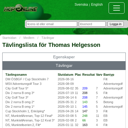
Svenska
English
|
Startsidan
/
Medlem
/
Tävlingar
Tävlingslista för Thomas Helgesson
Egenskaper
Tävlingar
Tävlingsnamn
Slutdatum
Plac
Resultat
Varv
Bantyp
DM ÖSBGF / Cup Stockholm 7
2026-08-16
Filt
MSV Adventuregolf Tour 3
2026-08-09
Adventuregolf
City Golf Tour 5*
2026-08-02
35
209
7
Adventuregolf
Div 2 norra B omg 3*
2026-07-19
11
208
5
Filt
City Golf Tour 3*
2026-06-14
6
208
7
Adventuregolf
Div 2 norra B omg 2*
2026-05-31
2
143
5
Betong
Div 2 norra B omg 1*
2026-05-10
1
145
5
Adventuregolf
Cup Stockholm 1, Enköping*
2026-04-26
14
147
3
Filt
NT, MunktellArenan, Top-12 Final*
2026-03-08
5
248
11
EB
NT, MunktellArenan, Top-12 Kval 3*
2026-02-08
2
66
3
EB
DS, Munktellserien:2, Filt*
2026-01-11
32
163
4
Filt