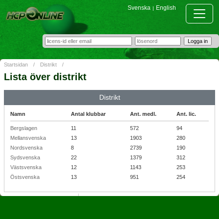
Svenska
English
|
Startsidan
/
Distrikt
/
Lista över distrikt
Distrikt
Namn
Antal klubbar
Ant. medl.
Ant. lic.
Bergslagen
11
572
94
Mellansvenska
13
1903
280
Nordsvenska
8
2739
190
Sydsvenska
22
1379
312
Västsvenska
12
1143
253
Östsvenska
13
951
254