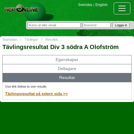
Svenska
English
|
Startsidan
/
Tävlingar
/
Resultat
Tävlingsresultat Div 3 södra A Olofström
Egenskaper
Deltagare
Resultat
Use link below to see results
Tävlingsresultat på extern sida >>