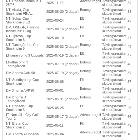
NT, Uppsala inomhus 1
Adventuregolf
Tävlingsresultat
2025-11-16
34
25/26
slutberäknat
NT, Akalla, Cup
Betong
Tävlingsresultat
2025-08-30 (2 dagar)
33
Stockholm FINAL
slutberäknat
NT, Solna, Cup
EB
Tävlingsresultat
2025-08-24
25
Stockholm 7 EB
slutberäknat
DM, ÖSBGF, Haninge,
Filt
Tävlingsresultat
2025-08-16 (2 dagar)
18
Individuellt + Lag
slutberäknat
NT, Tyresö, Cup
Filt
Tävlingsresultat
2025-08-10
47
Stockholm 6
slutberäknat
NT, Tantogården, Cup
Betong
Tävlingsresultat
2025-08-02 (2 dagar)
49
Stockholm 5
slutberäknat
EB
Tävlingsresultat
Elitserien omg 3 Uppsala
2025-07-19 (2 dagar)
47
slutberäknat
Elitettan omg 3
Betong
Tävlingsresultat
2025-07-19 (2 dagar)
48
Tantogården
slutberäknat
Betong
Tävlingsresultat
Div 2 norra A AK 98
2025-07-19 (2 dagar)
34
slutberäknat
NT, Sundbyberg, Cup
Filt
Tävlingsresultat
2025-06-08
57
Stockholm 4
slutberäknat
Betong
Tävlingsresultat
Div 3 norra A AK98
2025-06-01
21
slutberäknat
Div 2 norra B
Betong
Tävlingsresultat
2025-05-31 (2 dagar)
36
Tantogården
slutberäknat
NT, Uppsala, Cup
EB
Tävlingsresultat
2025-05-25
25
Stockholm 3
slutberäknat
IT, Norrtälje, City Golf
Adventuregolf
Tävlingsresultat
2025-05-17 (2 dagar)
66
Tour 2
slutberäknat
NT, Ersta, Cup
Filt
Tävlingsresultat
2025-05-11
49
Stockholm 2
slutberäknat
Adventuregolf
Tävlingsresultat
Div 3 norra A Uppsala
2025-05-04
18
slutberäknat