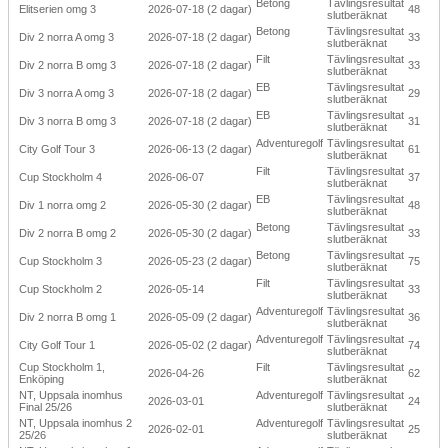
Betong
Tävlingsresultat
Elitserien omg 3
2026-07-18 (2 dagar)
48
slutberäknat
Betong
Tävlingsresultat
Div 2 norra A omg 3
2026-07-18 (2 dagar)
33
slutberäknat
Filt
Tävlingsresultat
Div 2 norra B omg 3
2026-07-18 (2 dagar)
33
slutberäknat
EB
Tävlingsresultat
Div 3 norra A omg 3
2026-07-18 (2 dagar)
29
slutberäknat
EB
Tävlingsresultat
Div 3 norra B omg 3
2026-07-18 (2 dagar)
31
slutberäknat
Adventuregolf
Tävlingsresultat
City Golf Tour 3
2026-06-13 (2 dagar)
61
slutberäknat
Filt
Tävlingsresultat
Cup Stockholm 4
2026-06-07
37
slutberäknat
EB
Tävlingsresultat
Div 1 norra omg 2
2026-05-30 (2 dagar)
48
slutberäknat
Betong
Tävlingsresultat
Div 2 norra B omg 2
2026-05-30 (2 dagar)
33
slutberäknat
Betong
Tävlingsresultat
Cup Stockholm 3
2026-05-23 (2 dagar)
75
slutberäknat
Filt
Tävlingsresultat
Cup Stockholm 2
2026-05-14
33
slutberäknat
Adventuregolf
Tävlingsresultat
Div 2 norra B omg 1
2026-05-09 (2 dagar)
36
slutberäknat
Adventuregolf
Tävlingsresultat
City Golf Tour 1
2026-05-02 (2 dagar)
74
slutberäknat
Cup Stockholm 1,
Filt
Tävlingsresultat
2026-04-26
62
Enköping
slutberäknat
NT, Uppsala inomhus
Adventuregolf
Tävlingsresultat
2026-03-01
24
Final 25/26
slutberäknat
NT, Uppsala inomhus 2
Adventuregolf
Tävlingsresultat
2026-02-01
25
25/26
slutberäknat