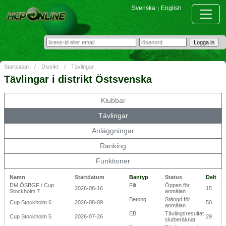
Svenska
English
|
Startsidan
/
Distrikt
/
Tävlingar
Tävlingar i distrikt Östsvenska
Klubbar
Tävlingar
Anläggningar
Ranking
Funktioner
Namn
Startdatum
Bantyp
Status
Delt
DM ÖSBGF / Cup
Filt
Öppen för
2026-08-16
15
Stockholm 7
anmälan
Betong
Stängd för
Cup Stockholm 6
2026-08-09
50
anmälan
EB
Tävlingsresultat
Cup Stockholm 5
2026-07-26
29
slutberäknat