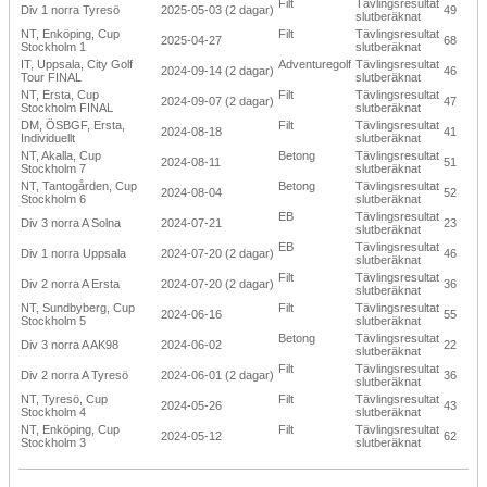
Filt
Tävlingsresultat
Div 1 norra Tyresö
2025-05-03 (2 dagar)
49
slutberäknat
NT, Enköping, Cup
Filt
Tävlingsresultat
2025-04-27
68
Stockholm 1
slutberäknat
IT, Uppsala, City Golf
Adventuregolf
Tävlingsresultat
2024-09-14 (2 dagar)
46
Tour FINAL
slutberäknat
NT, Ersta, Cup
Filt
Tävlingsresultat
2024-09-07 (2 dagar)
47
Stockholm FINAL
slutberäknat
DM, ÖSBGF, Ersta,
Filt
Tävlingsresultat
2024-08-18
41
Individuellt
slutberäknat
NT, Akalla, Cup
Betong
Tävlingsresultat
2024-08-11
51
Stockholm 7
slutberäknat
NT, Tantogården, Cup
Betong
Tävlingsresultat
2024-08-04
52
Stockholm 6
slutberäknat
EB
Tävlingsresultat
Div 3 norra A Solna
2024-07-21
23
slutberäknat
EB
Tävlingsresultat
Div 1 norra Uppsala
2024-07-20 (2 dagar)
46
slutberäknat
Filt
Tävlingsresultat
Div 2 norra A Ersta
2024-07-20 (2 dagar)
36
slutberäknat
NT, Sundbyberg, Cup
Filt
Tävlingsresultat
2024-06-16
55
Stockholm 5
slutberäknat
Betong
Tävlingsresultat
Div 3 norra A AK98
2024-06-02
22
slutberäknat
Filt
Tävlingsresultat
Div 2 norra A Tyresö
2024-06-01 (2 dagar)
36
slutberäknat
NT, Tyresö, Cup
Filt
Tävlingsresultat
2024-05-26
43
Stockholm 4
slutberäknat
NT, Enköping, Cup
Filt
Tävlingsresultat
2024-05-12
62
Stockholm 3
slutberäknat