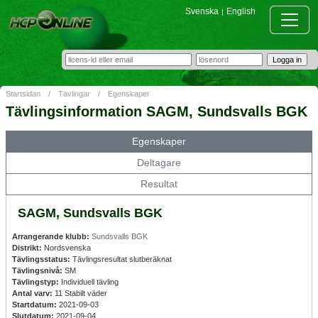
Svenska
English
|
Startsidan
/
Tävlingar
/
Egenskaper
Tävlingsinformation SAGM, Sundsvalls BGK
Egenskaper
Deltagare
Resultat
SAGM, Sundsvalls BGK
Arrangerande klubb:
Sundsvalls BGK
Distrikt:
Nordsvenska
Tävlingsstatus:
Tävlingsresultat slutberäknat
Tävlingsnivå:
SM
Tävlingstyp:
Individuell tävling
Antal varv:
11 Stabilt väder
Startdatum:
2021-09-03
Slutdatum:
2021-09-04