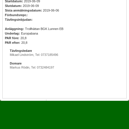
Startdatum:
2019-06-09
Slutdatum:
2019-06-09
Sista anmälningsdatum:
2019-06-06
Förbundsrepr.:
Tävlingsinbjudan:
Anläggning:
Trollhättan BGK Lunnen EB
Underlag:
Europabana
PAR före:
20,8
PAR efter:
20,8
Tävlingsledare
Mikael Lindström, Tel: 0737185496
Domare
Markus Rödin, Tel: 0732484197