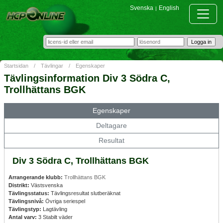
Svenska
English
|
Startsidan
/
Tävlingar
/
Egenskaper
Tävlingsinformation Div 3 Södra C,
Trollhättans BGK
Egenskaper
Deltagare
Resultat
Div 3 Södra C, Trollhättans BGK
Arrangerande klubb:
Trollhättans BGK
Distrikt:
Västsvenska
Tävlingsstatus:
Tävlingsresultat slutberäknat
Tävlingsnivå:
Övriga seriespel
Tävlingstyp:
Lagtävling
Antal varv:
3 Stabilt väder