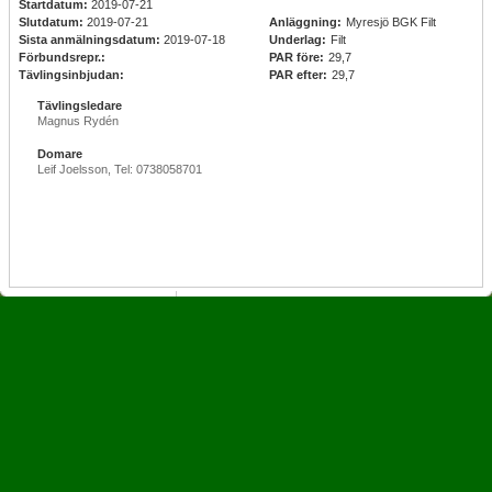
Startdatum:
2019-07-21
Slutdatum:
2019-07-21
Anläggning:
Myresjö BGK Filt
Sista anmälningsdatum:
2019-07-18
Underlag:
Filt
Förbundsrepr.:
PAR före:
29,7
Tävlingsinbjudan:
PAR efter:
29,7
Tävlingsledare
Magnus Rydén
Domare
Leif Joelsson, Tel: 0738058701