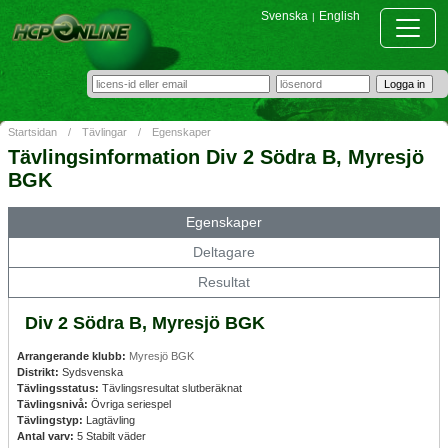
Svenska
English
|
Startsidan
/
Tävlingar
/
Egenskaper
Tävlingsinformation Div 2 Södra B, Myresjö
BGK
Egenskaper
Deltagare
Resultat
Div 2 Södra B, Myresjö BGK
Arrangerande klubb:
Myresjö BGK
Distrikt:
Sydsvenska
Tävlingsstatus:
Tävlingsresultat slutberäknat
Tävlingsnivå:
Övriga seriespel
Tävlingstyp:
Lagtävling
Antal varv:
5 Stabilt väder