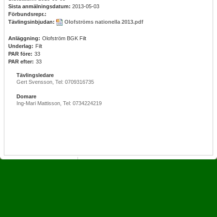
Sista anmälningsdatum:
2013-05-03
Förbundsrepr.:
Tävlingsinbjudan:
Olofströms nationella 2013.pdf
Anläggning:
Olofström BGK Filt
Underlag:
Filt
PAR före:
33
PAR efter:
33
Tävlingsledare
Gert Svensson, Tel: 0709316735
Domare
Ing-Mari Mattisson, Tel: 0734224219