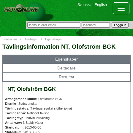
Svenska
English
|
Startsidan
/
Tävlingar
/
Egenskaper
Tävlingsinformation NT, Olofström BGK
Egenskaper
Deltagare
Resultat
NT, Olofström BGK
Arrangerande klubb:
Olofströms BGK
Distrikt:
Sydsvenska
Tävlingsstatus:
Tävlingsresultat slutberäknat
Tävlingsnivå:
Nationell tävling
Tävlingstyp:
Individuell tävling
Antal varv:
3 Stabilt väder
Startdatum:
2013-05-05
Slutdatum:
2013-05-05