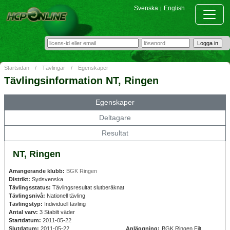
Svenska
English
|
Startsidan
/
Tävlingar
/
Egenskaper
Tävlingsinformation NT, Ringen
Egenskaper
Deltagare
Resultat
NT, Ringen
Arrangerande klubb:
BGK Ringen
Distrikt:
Sydsvenska
Tävlingsstatus:
Tävlingsresultat slutberäknat
Tävlingsnivå:
Nationell tävling
Tävlingstyp:
Individuell tävling
Antal varv:
3 Stabilt väder
Startdatum:
2011-05-22
Slutdatum:
2011-05-22
Anläggning:
BGK Ringen Filt