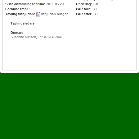
Sista anmälningsdatum:
2011-05-20
Underlag:
Filt
Förbundsrepr.:
PAR före:
30
Tävlingsinbjudan:
Inbjudan Ringen
PAR efter:
30
Tävlingsledare
Domare
Susanne Nielsen, Tel: 0761452041