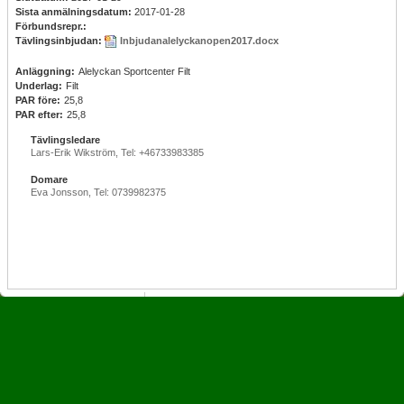
Sista anmälningsdatum:
2017-01-28
Förbundsrepr.:
Tävlingsinbjudan:
Inbjudanalelyckanopen2017.docx
Anläggning:
Alelyckan Sportcenter Filt
Underlag:
Filt
PAR före:
25,8
PAR efter:
25,8
Tävlingsledare
Lars-Erik Wikström, Tel: +46733983385
Domare
Eva Jonsson, Tel: 0739982375