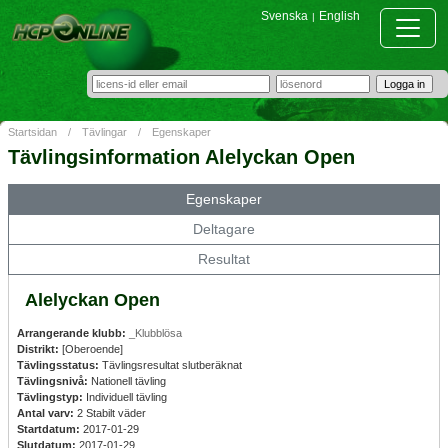
Svenska
English
|
Startsidan
/
Tävlingar
/
Egenskaper
Tävlingsinformation Alelyckan Open
Egenskaper
Deltagare
Resultat
Alelyckan Open
Arrangerande klubb:
_Klubblösa
Distrikt:
[Oberoende]
Tävlingsstatus:
Tävlingsresultat slutberäknat
Tävlingsnivå:
Nationell tävling
Tävlingstyp:
Individuell tävling
Antal varv:
2 Stabilt väder
Startdatum:
2017-01-29
Slutdatum:
2017-01-29