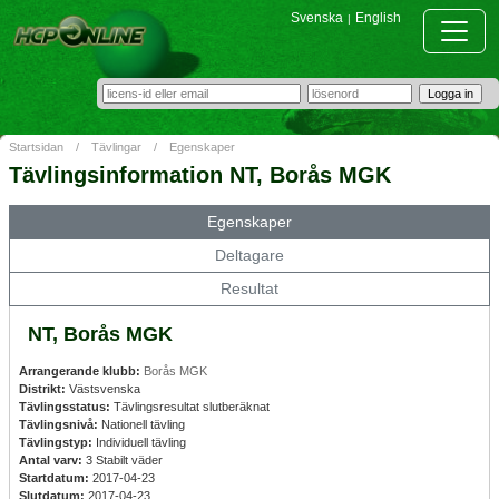
Svenska
English
|
Startsidan
/
Tävlingar
/
Egenskaper
Tävlingsinformation NT, Borås MGK
Egenskaper
Deltagare
Resultat
NT, Borås MGK
Arrangerande klubb:
Borås MGK
Distrikt:
Västsvenska
Tävlingsstatus:
Tävlingsresultat slutberäknat
Tävlingsnivå:
Nationell tävling
Tävlingstyp:
Individuell tävling
Antal varv:
3 Stabilt väder
Startdatum:
2017-04-23
Slutdatum:
2017-04-23