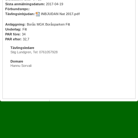
Sista anmälningsdatum:
2017-04-19
Förbundsrepr.:
Tävlingsinbjudan:
INBJUDAN Nat 2017.pdf
Anläggning:
Borås MGK Boråsparken Filt
Underlag:
Filt
PAR före:
34
PAR efter:
32,7
Tävlingsledare
Stig Lundgren, Tel: 0761057928
Domare
Hannu Sorvali