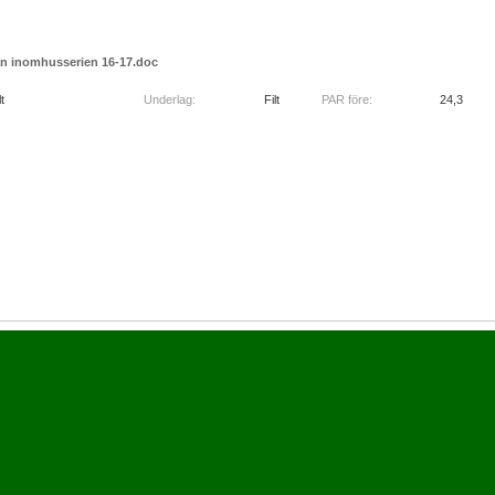
an inomhusserien 16-17.doc
t
Underlag:
Filt
PAR före:
24,3