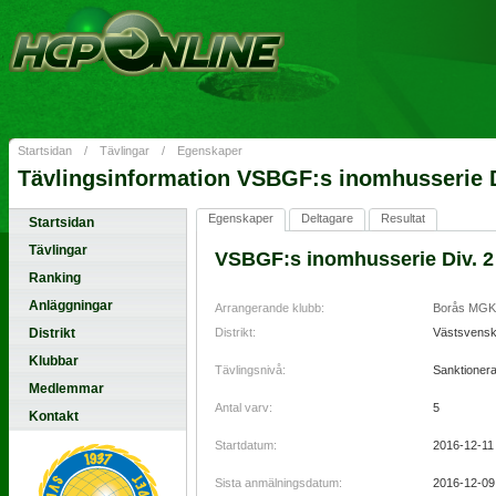
Startsidan
/
Tävlingar
/
Egenskaper
Tävlingsinformation VSBGF:s inomhusserie 
Egenskaper
Deltagare
Resultat
Startsidan
Tävlingar
VSBGF:s inomhusserie Div. 2
Ranking
Anläggningar
Arrangerande klubb:
Borås MGK
Distrikt
Distrikt:
Västsvens
Klubbar
Tävlingsnivå:
Sanktionera
Medlemmar
Antal varv:
5
Kontakt
Startdatum:
2016-12-11
Sista anmälningsdatum:
2016-12-09