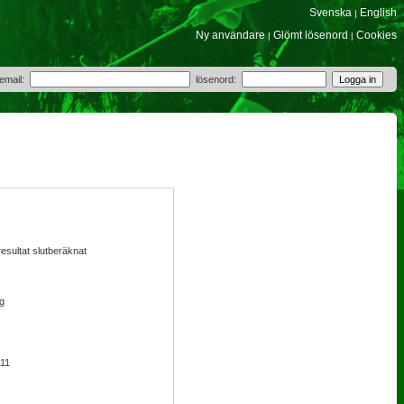
Svenska
English
|
Ny användare
Glömt lösenord
Cookies
|
|
 email:
lösenord:
esultat slutberäknat
ng
11