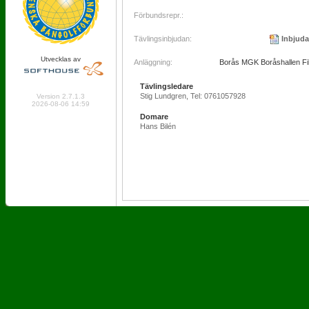
Förbundsrepr.:
Tävlingsinbjudan:
Inbjud
Utvecklas av
Anläggning:
Borås MGK Boråshallen Fil
Tävlingsledare
Online: 328 Logged in: 3
Stig Lundgren, Tel: 0761057928
Version 2.7.1.3
2026-08-06 14:59
Domare
Hans Bilén