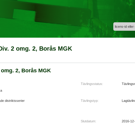
licens-id eller
Div. 2 omg. 2, Borås MGK
 omg. 2, Borås MGK
Tävlingsstatus:
Tävlingsr
ka
de distriktsserier
Tävlingstyp:
Lagtävli
Slutdatum:
2016-12-